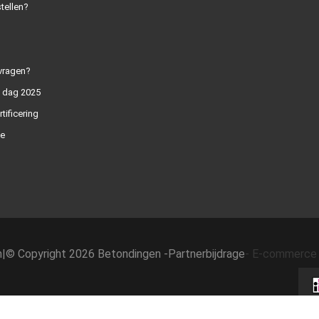
tellen?
vragen?
n dag 2025
rtificering
e
h
|
© Copyright 2026 Betondingen -
Partnerbijdrage
-
E-commerce 