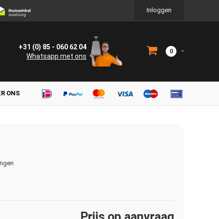
Inloggen
+31 (0) 85 - 060 62 04
0
Whatsapp met ons
ER ONS
ingen
Prijs op aanvraag