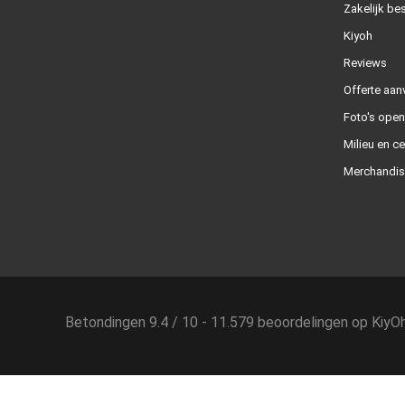
Zakelijk bes
Kiyoh
Reviews
Offerte aan
Foto's ope
Milieu en ce
Merchandis
Betondingen
9.4
/
10
-
11.579
beoordelingen op
KiyO