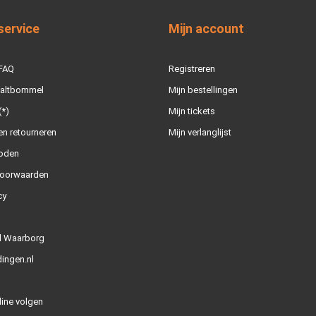
service
Mijn account
 FAQ
Registreren
Zaltbommel
Mijn bestellingen
(*)
Mijn tickets
n retourneren
Mijn verlanglijst
oden
oorwaarden
cy
l Waarborg
ingen.nl
line volgen