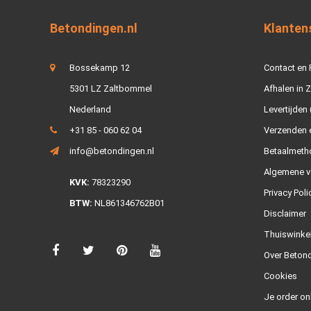
Betondingen.nl
Klanten
Bossekamp 12
Contact en
5301 LZ Zaltbommel
Afhalen in 
Nederland
Levertijden 
+31 85 - 060 62 04
Verzenden e
info@betondingen.nl
Betaalmeth
Algemene v
KVK:
78323290
Privacy Poli
BTW:
NL861346762B01
Disclaimer
Thuiswinke
Over Betond
Cookies
Je order on