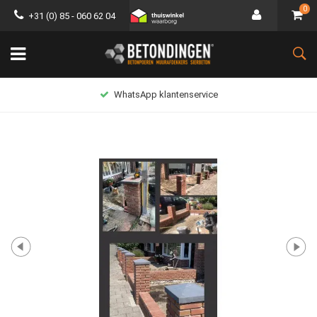
0
+31 (0) 85 - 060 62 04
WhatsApp klantenservice