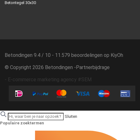
Betontegel 30x30
Betondingen
9.4
/
10
-
11.579
beoordelingen op
KiyOh
© Copyright 2026 Betondingen -
Partnerbijdrage
-
E-commerce marketing agency #SEM
Sluiten
Populaire zoektermen