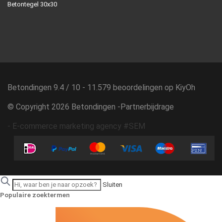
Betontegel 30x30
Betondingen
9.4
/
10
-
11.579
beoordelingen op
KiyOh
© Copyright 2026 Betondingen -
Partnerbijdrage
-
E-commerce marketing agency #SEM
Sluiten
Populaire zoektermen