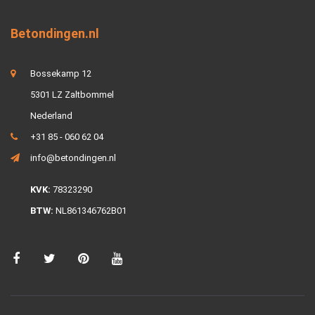
Betondingen.nl
Bossekamp 12
5301 LZ Zaltbommel
Nederland
+31 85 - 060 62 04
info@betondingen.nl
KVK:
78323290
BTW:
NL861346762B01