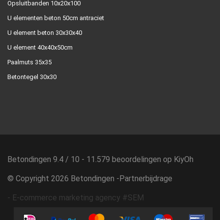
Opsluitbanden 10x20x100
U elementen beton 50cm antraciet
U element beton 30x30x40
U element 40x40x50cm
Paalmuts 35x35
Betontegel 30x30
Betondingen
9.4
/
10
-
11.579
beoordelingen op
KiyOh
© Copyright 2026 Betondingen -
Partnerbijdrage
-
E-commerce marketing agency #SEM