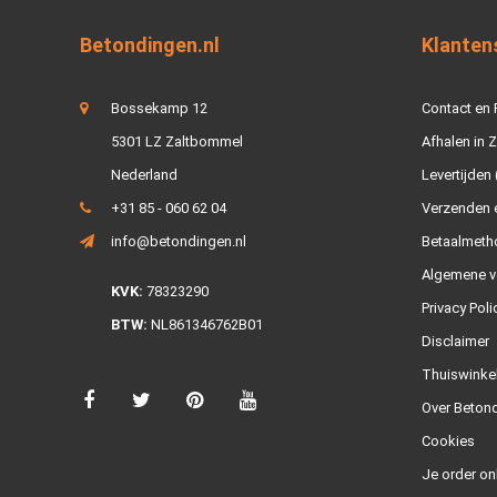
Betondingen.nl
Klanten
Bossekamp 12
Contact en
5301 LZ Zaltbommel
Afhalen in 
Nederland
Levertijden 
+31 85 - 060 62 04
Verzenden e
info@betondingen.nl
Betaalmeth
Algemene v
KVK:
78323290
Privacy Poli
BTW:
NL861346762B01
Disclaimer
Thuiswinke
Over Betond
Cookies
Je order on