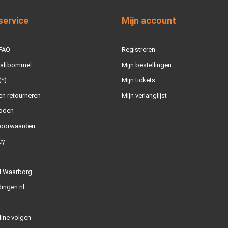
service
Mijn account
 FAQ
Registreren
Zaltbommel
Mijn bestellingen
(*)
Mijn tickets
n retourneren
Mijn verlanglijst
oden
oorwaarden
cy
l Waarborg
ingen.nl
line volgen