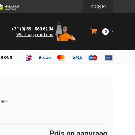
Inloggen
+31 (0) 85 - 060 62 04
0
Whatsapp met ons
ER ONS
ingen
Prijs op aanvraag