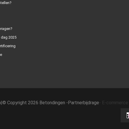
tellen?
vragen?
n dag 2025
rtificering
e
h
|
© Copyright 2026 Betondingen -
Partnerbijdrage
-
E-commerce 