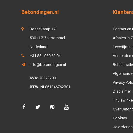
Betondingen.nl
Klanten
Bossekamp 12
Contact en
5301 LZ Zaltbommel
Afhalen in 
Nederland
Levertijden 
+31 85 - 060 62 04
Verzenden e
info@betondingen.nl
Betaalmeth
Algemene v
KVK:
78323290
Privacy Poli
BTW:
NL861346762B01
Disclaimer
Thuiswinke
Over Betond
Cookies
Je order on