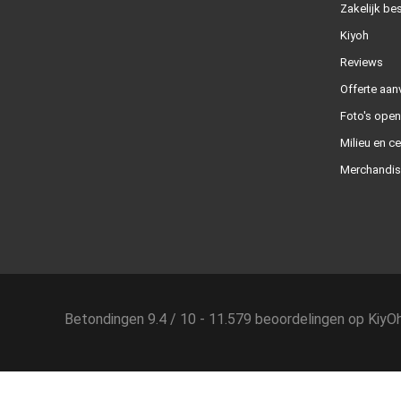
Zakelijk bes
Kiyoh
Reviews
Offerte aan
Foto's ope
Milieu en ce
Merchandis
Betondingen
9.4
/
10
-
11.579
beoordelingen op
KiyO