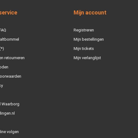
service
Mijn account
 FAQ
Registreren
Zaltbommel
Mijn bestellingen
(*)
Mijn tickets
n retourneren
Mijn verlanglijst
oden
oorwaarden
cy
l Waarborg
ingen.nl
line volgen