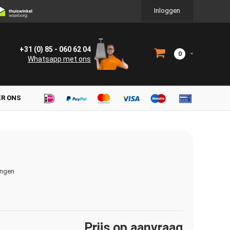
Inloggen
+31 (0) 85 - 060 62 04
0
Whatsapp met ons
ER ONS
ingen
Prijs op aanvraag