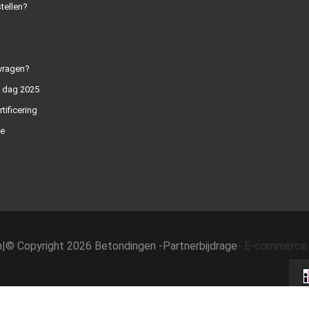
tellen?
vragen?
n dag 2025
rtificering
e
h
|
© Copyright 2026 Betondingen -
Partnerbijdrage
-
E-commerce 