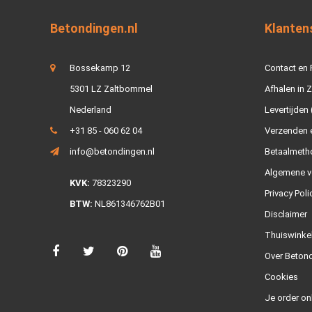
Betondingen.nl
Klanten
Bossekamp 12
Contact en
5301 LZ Zaltbommel
Afhalen in 
Nederland
Levertijden 
+31 85 - 060 62 04
Verzenden e
info@betondingen.nl
Betaalmeth
Algemene v
KVK:
78323290
Privacy Poli
BTW:
NL861346762B01
Disclaimer
Thuiswinke
Over Betond
Cookies
Je order on