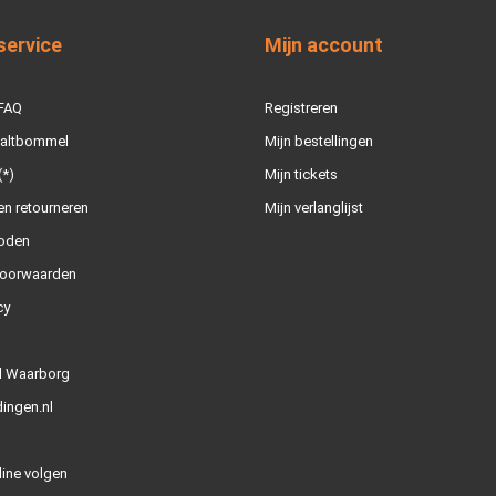
service
Mijn account
 FAQ
Registreren
Zaltbommel
Mijn bestellingen
(*)
Mijn tickets
n retourneren
Mijn verlanglijst
oden
oorwaarden
cy
l Waarborg
ingen.nl
line volgen