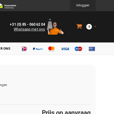
Inloggen
+31 (0) 85 - 060 62 04
0
Whatsapp met ons
ER ONS
ingen
Prijs op aanvraag