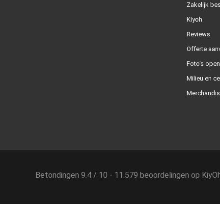
Zakelijk bes
Kiyoh
Reviews
Offerte aan
Foto's ope
Milieu en ce
Merchandis
Betondingen
9.4
/
10
-
11.579
beoordelingen op
KiyO