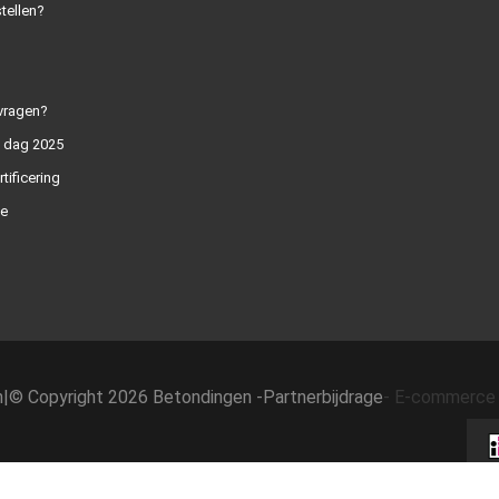
tellen?
vragen?
n dag 2025
rtificering
e
h
|
© Copyright 2026 Betondingen -
Partnerbijdrage
-
E-commerce 