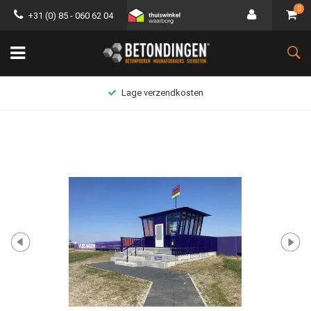
0
+31 (0) 85 - 060 62 04
Lage verzendkosten