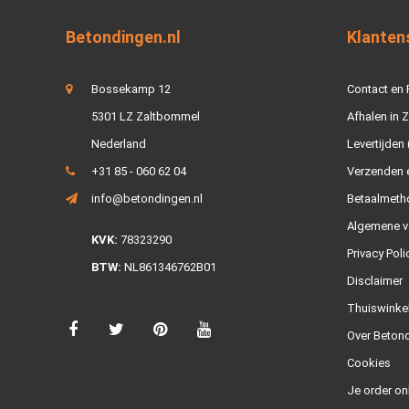
Betondingen.nl
Klanten
Bossekamp 12
Contact en
5301 LZ Zaltbommel
Afhalen in 
Nederland
Levertijden 
+31 85 - 060 62 04
Verzenden e
info@betondingen.nl
Betaalmeth
Algemene v
KVK:
78323290
Privacy Poli
BTW:
NL861346762B01
Disclaimer
Thuiswinke
Over Betond
Cookies
Je order on