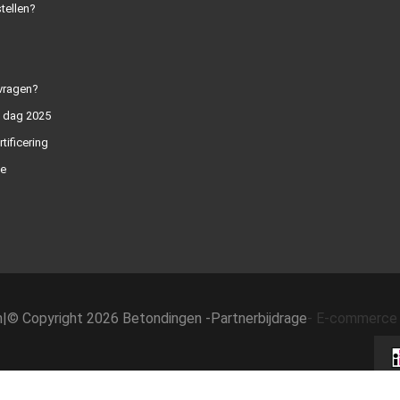
tellen?
vragen?
n dag 2025
rtificering
e
h
|
© Copyright 2026 Betondingen -
Partnerbijdrage
-
E-commerce 