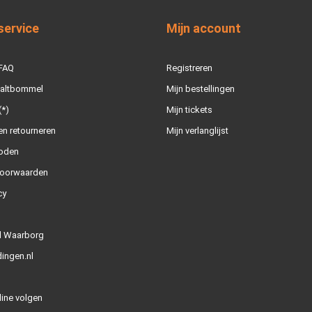
service
Mijn account
 FAQ
Registreren
Zaltbommel
Mijn bestellingen
(*)
Mijn tickets
n retourneren
Mijn verlanglijst
oden
oorwaarden
cy
l Waarborg
ingen.nl
line volgen