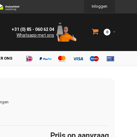
Inloggen
+31 (0) 85 - 060 62 04
0
Whatsapp met ons
ER ONS
ingen
Prijs op aanvraag