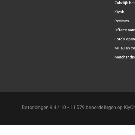
Zakelijk bes
Kiyoh
Reviews
Offerte aan
Foto's ope
Milieu en ce
Merchandis
Betondingen
9.4
/
10
-
11.579
beoordelingen op
KiyO