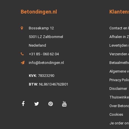
Betondingen.nl
Klanten
Bossekamp 12
Contact en
5301 LZ Zaltbommel
Afhalen in 
Nederland
Levertijden 
+31 85 - 060 62 04
Verzenden e
info@betondingen.nl
Betaalmeth
Algemene v
KVK:
78323290
Privacy Poli
BTW:
NL861346762B01
Disclaimer
Thuiswinke
Over Betond
Cookies
Je order on