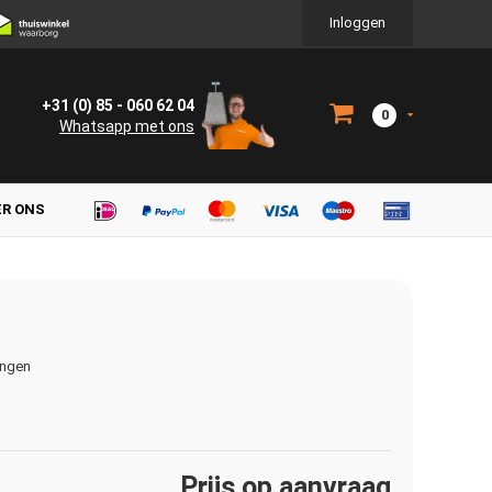
Inloggen
+31 (0) 85 - 060 62 04
0
Whatsapp met ons
ER ONS
ingen
Prijs op aanvraag