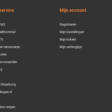
service
Mijn account
 FAQ
Registreren
Zaltbommel
Mijn bestellingen
(*)
Mijn tickets
n retourneren
Mijn verlanglijst
oden
oorwaarden
cy
l Waarborg
ingen.nl
line volgen