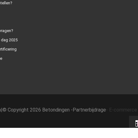
tellen?
vragen?
n dag 2025
rtificering
e
h
|
© Copyright 2026 Betondingen -
Partnerbijdrage
-
E-commerce 