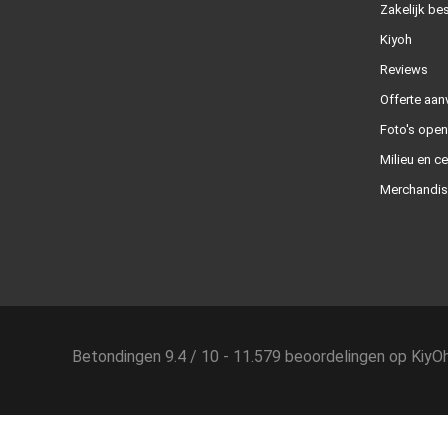
Zakelijk bes
Kiyoh
Reviews
Offerte aan
Foto's ope
Milieu en ce
Merchandis
Betondingen
9.4
/
10
-
11.579
beoordelingen op
KiyO