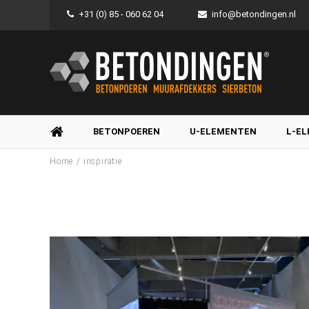
+31 (0) 85 - 060 62 04
info@betondingen.nl
BETONPOEREN
U-ELEMENTEN
L-E
/
Home
inspiratie