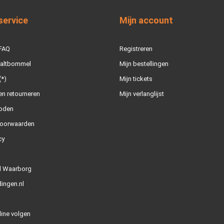
service
Mijn account
 FAQ
Registreren
Zaltbommel
Mijn bestellingen
(*)
Mijn tickets
n retourneren
Mijn verlanglijst
oden
oorwaarden
cy
l Waarborg
ingen.nl
line volgen