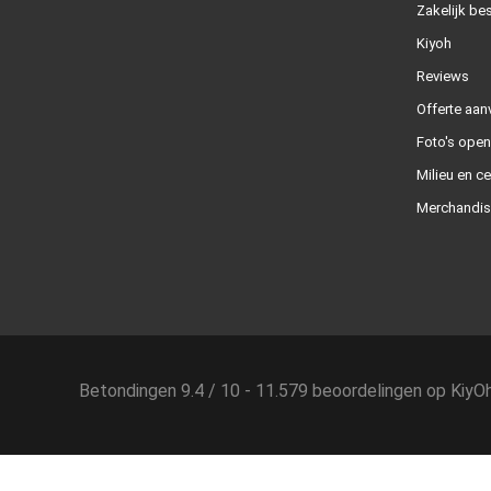
Zakelijk bes
Kiyoh
Reviews
Offerte aan
Foto's ope
Milieu en ce
Merchandis
Betondingen
9.4
/
10
-
11.579
beoordelingen op
KiyO