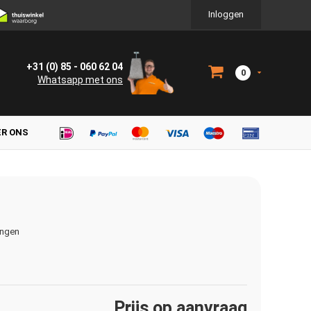
Inloggen
+31 (0) 85 - 060 62 04
0
Whatsapp met ons
ER ONS
ingen
Prijs op aanvraag