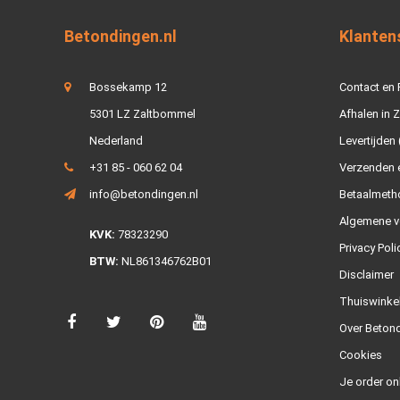
Betondingen.nl
Klanten
Bossekamp 12
Contact en
5301 LZ Zaltbommel
Afhalen in 
Nederland
Levertijden 
+31 85 - 060 62 04
Verzenden e
info@betondingen.nl
Betaalmeth
Algemene v
KVK:
78323290
Privacy Poli
BTW:
NL861346762B01
Disclaimer
Thuiswinke
Over Betond
Cookies
Je order on