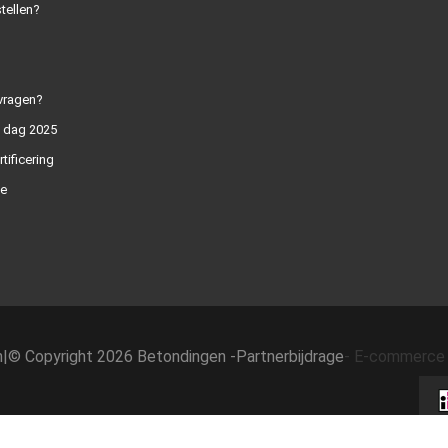
tellen?
vragen?
n dag 2025
rtificering
e
h
|
© Copyright 2026 Betondingen -
Partnerbijdrage
-
E-commerce 