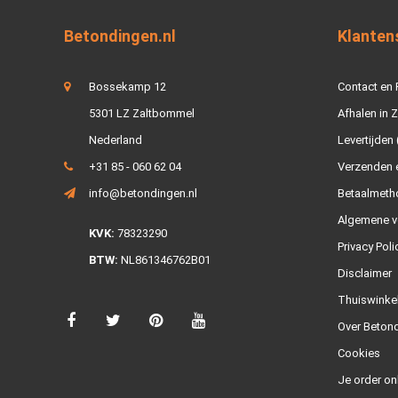
Betondingen.nl
Klanten
Bossekamp 12
Contact en
5301 LZ Zaltbommel
Afhalen in 
Nederland
Levertijden 
+31 85 - 060 62 04
Verzenden e
info@betondingen.nl
Betaalmeth
Algemene v
KVK:
78323290
Privacy Poli
BTW:
NL861346762B01
Disclaimer
Thuiswinke
Over Betond
Cookies
Je order on