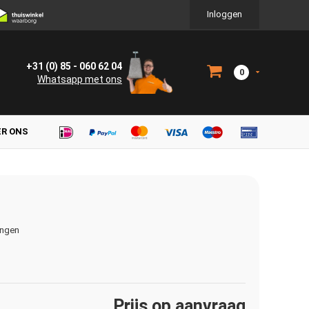
Inloggen
+31 (0) 85 - 060 62 04
0
Whatsapp met ons
ER ONS
ingen
Prijs op aanvraag