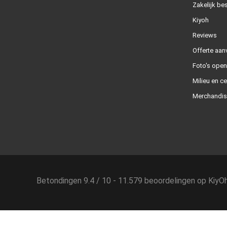
Zakelijk bes
Kiyoh
Reviews
Offerte aan
Foto's ope
Milieu en ce
Merchandis
Betondingen
9.4
/
10
-
11.579
beoordelingen op
KiyO