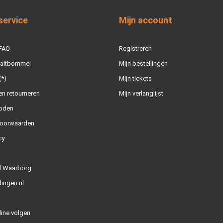
service
Mijn account
 FAQ
Registreren
Zaltbommel
Mijn bestellingen
(*)
Mijn tickets
n retourneren
Mijn verlanglijst
oden
oorwaarden
cy
l Waarborg
ingen.nl
line volgen