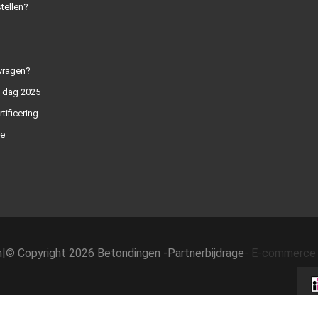
tellen?
vragen?
n dag 2025
rtificering
e
h
|
© Copyright 2026 Betondingen -
Partnerbijdrage
-
E-commerce 