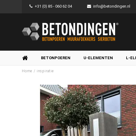
+31 (0) 85 - 060 62 04
info@betondingen.nl
BETONPOEREN
U-ELEMENTEN
L-E
/
Home
inspiratie