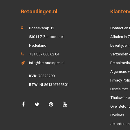
Betondingen.nl
Klanten
Bossekamp 12
Contact en
5301 LZ Zaltbommel
Afhalen in 
Nederland
Levertijden 
+31 85 - 060 62 04
Verzenden e
info@betondingen.nl
Betaalmeth
Algemene v
KVK:
78323290
Privacy Poli
BTW:
NL861346762B01
Disclaimer
Thuiswinke
Over Betond
Cookies
Je order on