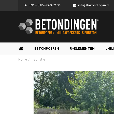
+31 (0) 85 - 060 62 04
info@betondingen.nl
BETONPOEREN
U-ELEMENTEN
L-E
/
Home
inspiratie