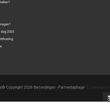
tellen?
vragen?
n dag 2025
rtificering
e
h
|
© Copyright 2026 Betondingen -
Partnerbijdrage
-
E-commerce 