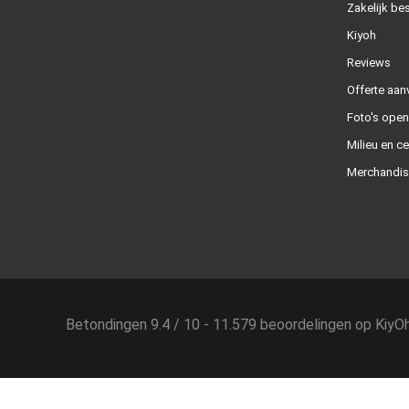
Zakelijk bes
Kiyoh
Reviews
Offerte aan
Foto's ope
Milieu en ce
Merchandis
Betondingen
9.4
/
10
-
11.579
beoordelingen op
KiyO