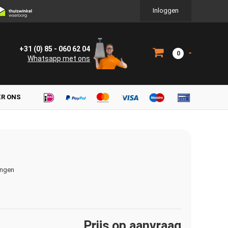
Inloggen
+31 (0) 85 - 060 62 04
0
Whatsapp met ons
ER ONS
ingen
Prijs op aanvraag