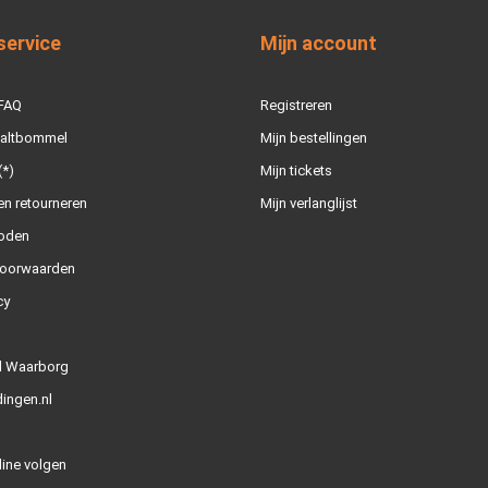
service
Mijn account
 FAQ
Registreren
Zaltbommel
Mijn bestellingen
(*)
Mijn tickets
n retourneren
Mijn verlanglijst
oden
oorwaarden
cy
l Waarborg
ingen.nl
line volgen