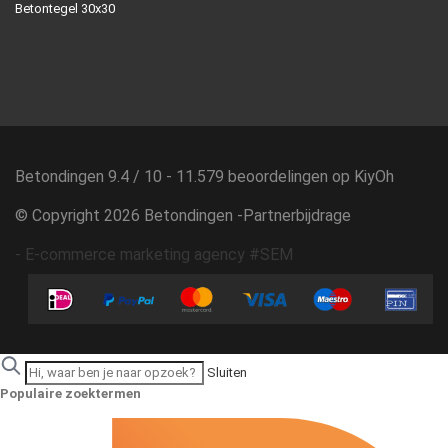
Betontegel 30x30
Betondingen
9.4
/
10
-
11.579
beoordelingen op
KiyOh
© Copyright 2026 Betondingen -
Partnerbijdrage
-
E-commerce marketing agency #SEM
Sluiten
Populaire zoektermen