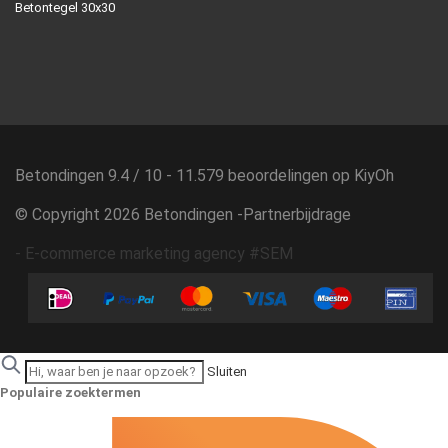
Betontegel 30x30
Betondingen
9.4
/
10
-
11.579
beoordelingen op
KiyOh
© Copyright 2026 Betondingen -
Partnerbijdrage
-
E-commerce marketing agency #SEM
Sluiten
Populaire zoektermen