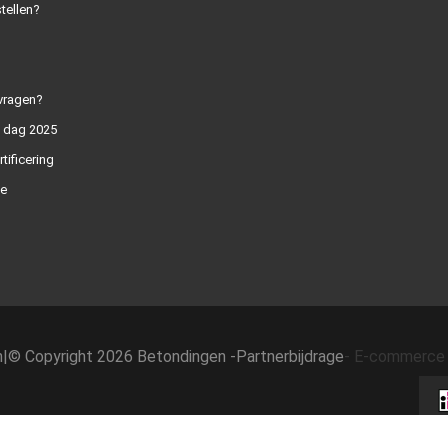
tellen?
vragen?
n dag 2025
rtificering
e
h
|
© Copyright 2026 Betondingen -
Partnerbijdrage
-
E-commerce 