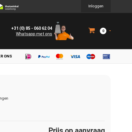
Inloggen
+31 (0) 85 - 060 62 04
0
Whatsapp met ons
ER ONS
ingen
Prijs op aanvraag