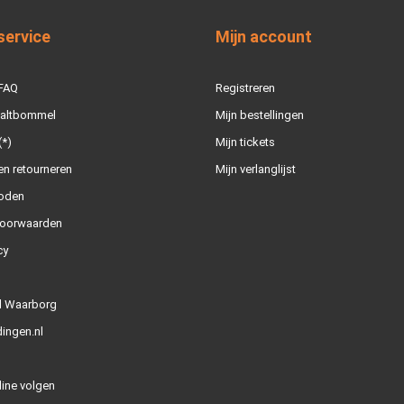
service
Mijn account
 FAQ
Registreren
Zaltbommel
Mijn bestellingen
(*)
Mijn tickets
n retourneren
Mijn verlanglijst
oden
oorwaarden
cy
l Waarborg
ingen.nl
line volgen