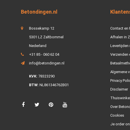
Betondingen.nl
Klanten
Bossekamp 12
Contact en
5301 LZ Zaltbommel
Afhalen in 
Nederland
Levertijden 
+31 85 - 060 62 04
Verzenden e
info@betondingen.nl
Betaalmeth
Algemene v
KVK:
78323290
Privacy Poli
BTW:
NL861346762B01
Disclaimer
Thuiswinke
Over Betond
Cookies
Je order on