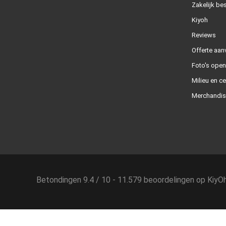
Zakelijk bes
Kiyoh
Reviews
Offerte aan
Foto's ope
Milieu en ce
Merchandis
Betondingen
9.4
/
10
-
11.579
beoordelingen op
KiyO