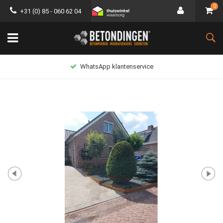
0
+31 (0) 85 - 060 62 04
Lage verzendkosten