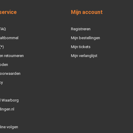
service
Mijn account
 FAQ
Registreren
Zaltbommel
Mijn bestellingen
(*)
Mijn tickets
n retourneren
Mijn verlanglijst
oden
oorwaarden
cy
l Waarborg
ingen.nl
line volgen