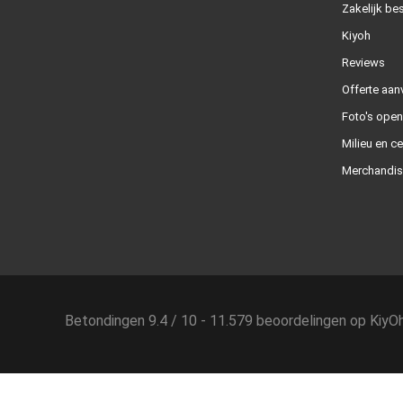
Zakelijk bes
Kiyoh
Reviews
Offerte aan
Foto's ope
Milieu en ce
Merchandis
Betondingen
9.4
/
10
-
11.579
beoordelingen op
KiyO