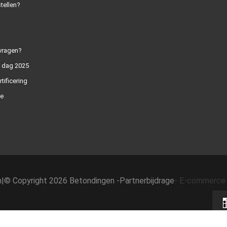
tellen?
vragen?
n dag 2025
rtificering
e
h
|
© Copyright 2026 Betondingen -
Partnerbijdrage
-
E-commerce 