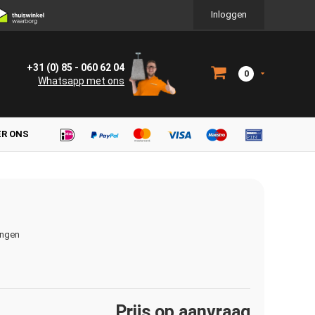
Inloggen
+31 (0) 85 - 060 62 04
0
Whatsapp met ons
ER ONS
ingen
Prijs op aanvraag