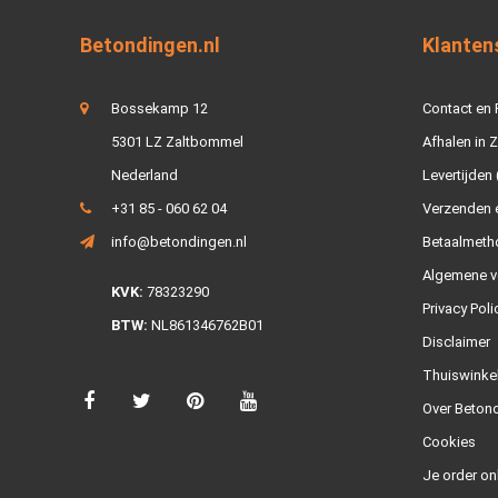
Betondingen.nl
Klanten
Bossekamp 12
Contact en
5301 LZ Zaltbommel
Afhalen in 
Nederland
Levertijden 
+31 85 - 060 62 04
Verzenden e
info@betondingen.nl
Betaalmeth
Algemene v
KVK:
78323290
Privacy Poli
BTW:
NL861346762B01
Disclaimer
Thuiswinke
Over Betond
Cookies
Je order on