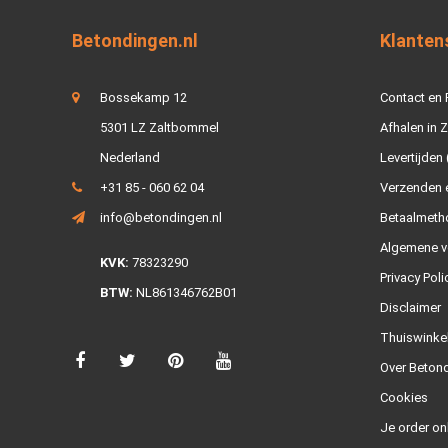
Betondingen.nl
Klanten
Bossekamp 12
Contact en
5301 LZ Zaltbommel
Afhalen in 
Nederland
Levertijden 
+31 85 - 060 62 04
Verzenden e
info@betondingen.nl
Betaalmeth
Algemene v
KVK:
78323290
Privacy Poli
BTW:
NL861346762B01
Disclaimer
Thuiswinke
Over Betond
Cookies
Je order on