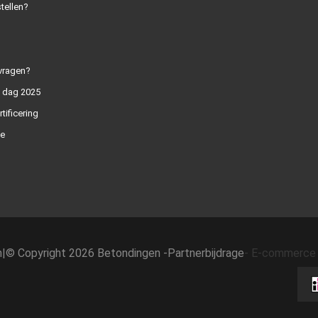
tellen?
vragen?
n dag 2025
rtificering
e
h
|
© Copyright 2026 Betondingen -
Partnerbijdrage
-
E-commerce 