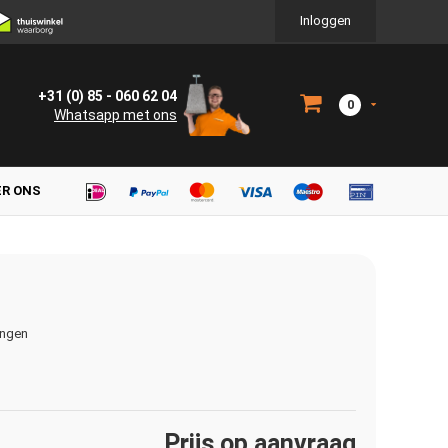
Inloggen
+31 (0) 85 - 060 62 04
0
Whatsapp met ons
ER ONS
ingen
Prijs op aanvraag