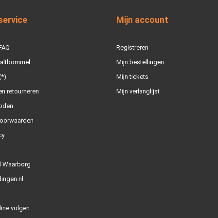
service
Mijn account
 FAQ
Registreren
Zaltbommel
Mijn bestellingen
(*)
Mijn tickets
n retourneren
Mijn verlanglijst
oden
oorwaarden
cy
l Waarborg
ingen.nl
line volgen