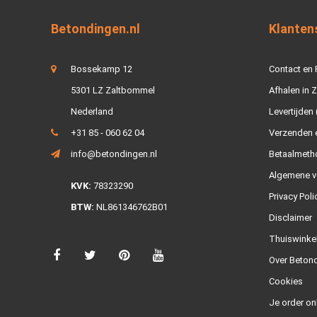
Betondingen.nl
Klanten
Bossekamp 12
Contact en
5301 LZ Zaltbommel
Afhalen in 
Nederland
Levertijden 
+31 85 - 060 62 04
Verzenden e
info@betondingen.nl
Betaalmeth
Algemene v
KVK:
78323290
Privacy Poli
BTW:
NL861346762B01
Disclaimer
Thuiswinke
Over Betond
Cookies
Je order on