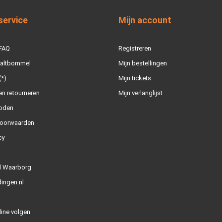
service
Mijn account
 FAQ
Registreren
Zaltbommel
Mijn bestellingen
(*)
Mijn tickets
n retourneren
Mijn verlanglijst
oden
oorwaarden
cy
l Waarborg
ingen.nl
line volgen