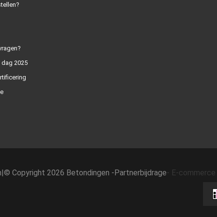
tellen?
vragen?
n dag 2025
rtificering
e
h
|
© Copyright 2026 Betondingen -
Partnerbijdrage
-
E-commerce 