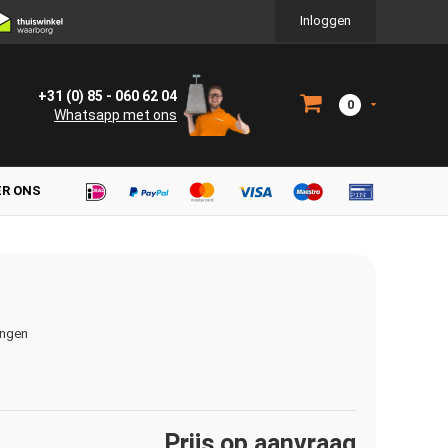
Inloggen
+31 (0) 85 - 060 62 04
0
Whatsapp met ons
ER ONS
ingen
Prijs op aanvraag