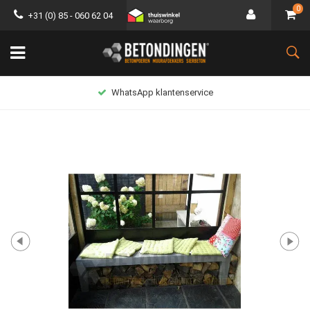
0
+31 (0) 85 - 060 62 04
Lage verzendkosten