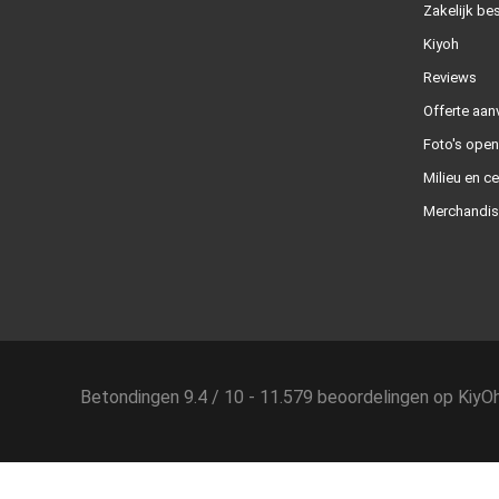
Zakelijk bes
Kiyoh
Reviews
Offerte aan
Foto's ope
Milieu en ce
Merchandis
Betondingen
9.4
/
10
-
11.579
beoordelingen op
KiyO