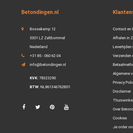
Betondingen.nl
Klanten
Bossekamp 12
Contact en
5301 LZ Zaltbommel
Afhalen in 
Nederland
Levertijden 
+31 85 - 060 62 04
Verzenden e
info@betondingen.nl
Betaalmeth
Algemene v
KVK:
78323290
Privacy Poli
BTW:
NL861346762B01
Disclaimer
Thuiswinke
Over Betond
Cookies
Je order on