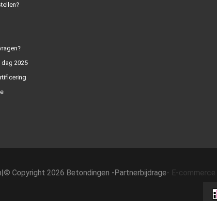
tellen?
vragen?
n dag 2025
rtificering
e
h
|
© Copyright 2026 Betondingen -
Partnerbijdrage
-
E-commerce 