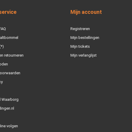
service
Mijn account
 FAQ
Registreren
Zaltbommel
Mijn bestellingen
(*)
Mijn tickets
n retourneren
Mijn verlanglijst
oden
oorwaarden
cy
l Waarborg
ingen.nl
line volgen