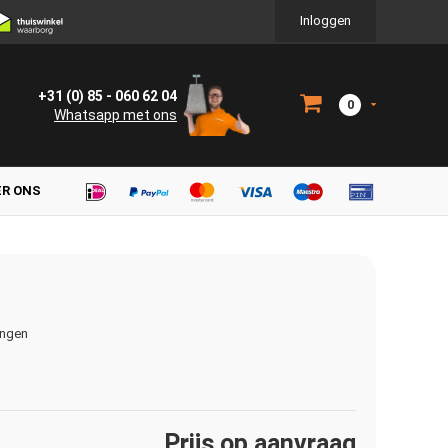
Inloggen
+31 (0) 85 - 060 62 04
0
Whatsapp met ons
ER ONS
ingen
Prijs op aanvraag