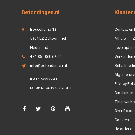
Betondingen.nl
Klanten
Bossekamp 12
Contact en
5301 LZ Zaltbommel
Afhalen in 
Nederland
Levertijden 
+31 85 - 060 62 04
Verzenden e
info@betondingen.nl
Betaalmeth
Algemene v
KVK:
78323290
Privacy Poli
BTW:
NL861346762B01
Disclaimer
Thuiswinke
Over Betond
Cookies
Je order on