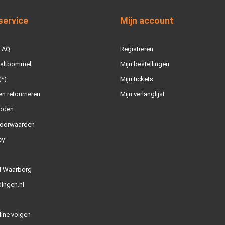
service
Mijn account
 FAQ
Registreren
Zaltbommel
Mijn bestellingen
(*)
Mijn tickets
n retourneren
Mijn verlanglijst
oden
oorwaarden
cy
l Waarborg
ingen.nl
line volgen