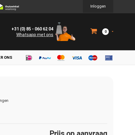
Inloggen
+31 (0) 85 - 060 62 04
0
Whatsapp met ons
ER ONS
ingen
Prijs op aanvraag