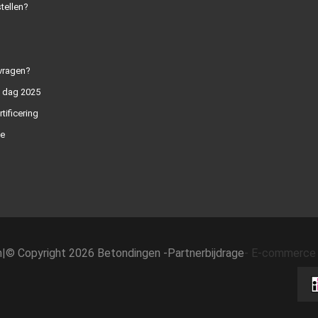
tellen?
vragen?
n dag 2025
rtificering
e
h
|
© Copyright 2026 Betondingen -
Partnerbijdrage
-
E-commerce 