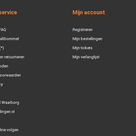
service
Mijn account
 FAQ
Registreren
Zaltbommel
Mijn bestellingen
(*)
Mijn tickets
n retourneren
Mijn verlanglijst
oden
oorwaarden
cy
l Waarborg
ingen.nl
line volgen