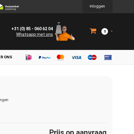
Inloggen
+31 (0) 85 - 060 62 04
0
Whatsapp met ons
ER ONS
ingen
Prijs op aanvraag