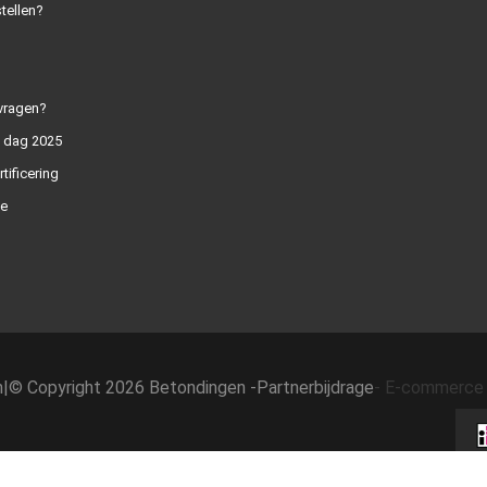
tellen?
vragen?
n dag 2025
rtificering
e
h
|
© Copyright 2026 Betondingen -
Partnerbijdrage
-
E-commerce 