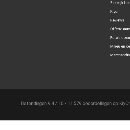
Zakelijk bes
Kiyoh
Reviews
Offerte aan
Foto's ope
Milieu en ce
Merchandis
Betondingen
9.4
/
10
-
11.579
beoordelingen op
KiyO