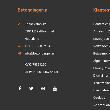
Betondingen.nl
Klanten
Bossekamp 12
Contact en
5301 LZ Zaltbommel
Afhalen in 
Nederland
Levertijden 
+31 85 - 060 62 04
Verzenden e
info@betondingen.nl
Betaalmeth
Algemene v
KVK:
78323290
Privacy Poli
BTW:
NL861346762B01
Disclaimer
Thuiswinke
Over Betond
Cookies
Je order on