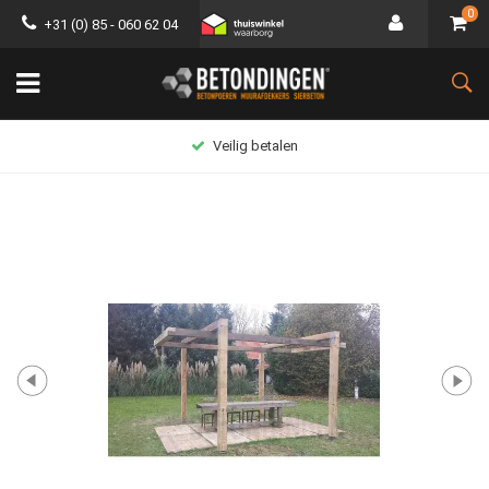
0
+31 (0) 85 - 060 62 04
Veilig betalen