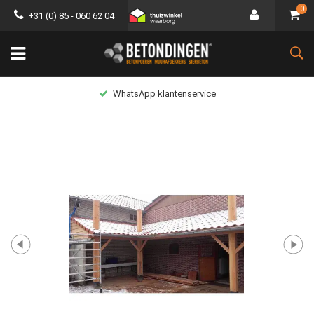
0
+31 (0) 85 - 060 62 04
Lage verzendkosten