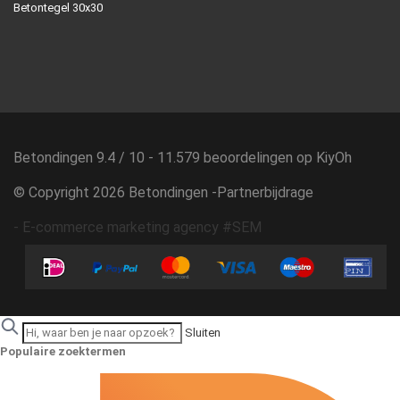
Betontegel 30x30
Betondingen
9.4
/
10
-
11.579
beoordelingen op
KiyOh
© Copyright 2026 Betondingen -
Partnerbijdrage
-
E-commerce marketing agency #SEM
Sluiten
Populaire zoektermen