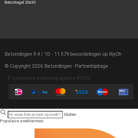
Betontegel 30x30
Betondingen
9.4
/
10
-
11.579
beoordelingen op
KiyOh
© Copyright 2026 Betondingen -
Partnerbijdrage
-
E-commerce marketing agency #SEM
Sluiten
Populaire zoektermen