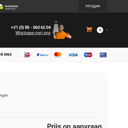
Inloggen
+31 (0) 85 - 060 62 04
0
Whatsapp met ons
ER ONS
ingen
Prijs op aanvraag