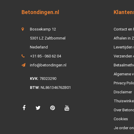
Betondingen.nl
Klanten
Bossekamp 12
Contact en
5301 LZ Zaltbommel
Afhalen in 
Nederland
Levertijden 
+31 85 - 060 62 04
Verzenden e
info@betondingen.nl
Betaalmeth
Algemene v
KVK:
78323290
Privacy Poli
BTW:
NL861346762B01
Disclaimer
Thuiswinke
Over Betond
Cookies
Je order on