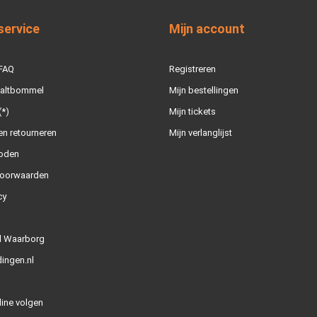
service
Mijn account
 FAQ
Registreren
Zaltbommel
Mijn bestellingen
(*)
Mijn tickets
n retourneren
Mijn verlanglijst
oden
oorwaarden
cy
l Waarborg
ingen.nl
line volgen