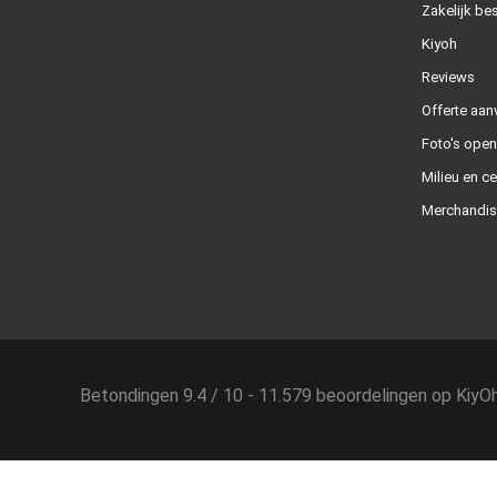
Zakelijk bes
Kiyoh
Reviews
Offerte aan
Foto's ope
Milieu en ce
Merchandis
Betondingen
9.4
/
10
-
11.579
beoordelingen op
KiyO