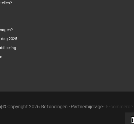
tellen?
vragen?
n dag 2025
rtificering
e
h
|
© Copyright 2026 Betondingen -
Partnerbijdrage
-
E-commerce 