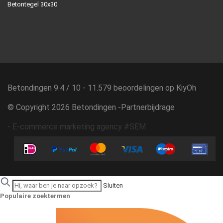
Betontegel 30x30
Betondingen
9.4
/
10
-
11.579
beoordelingen op
KiyOh
© Copyright 2026 Betondingen -
Partnerbijdrage
-
E-commerce marketing agency #SEM
Sluiten
Populaire zoektermen