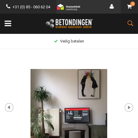
0
+31 (0) 85 - 060 62 04
Veilig betalen