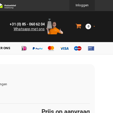
Inloggen
+31 (0) 85 - 060 62 04
0
Whatsapp met ons
ER ONS
ingen
Prijs op aanvraag