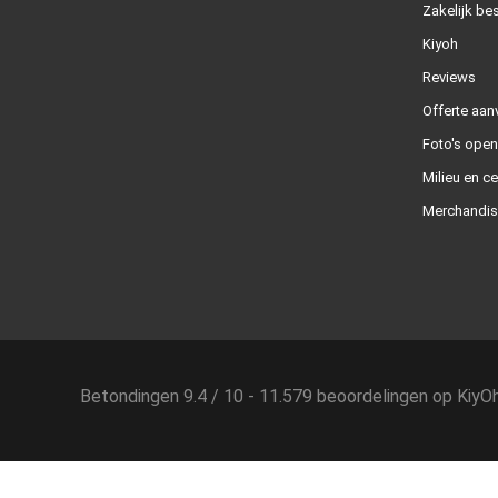
Zakelijk bes
Kiyoh
Reviews
Offerte aan
Foto's ope
Milieu en ce
Merchandis
Betondingen
9.4
/
10
-
11.579
beoordelingen op
KiyO