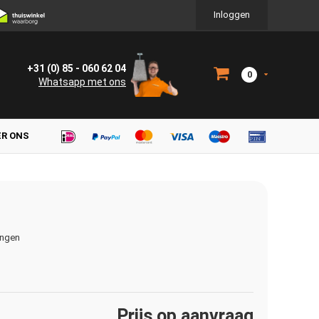
Inloggen
+31 (0) 85 - 060 62 04
0
Whatsapp met ons
ER ONS
ingen
Prijs op aanvraag