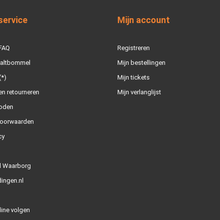
service
Mijn account
 FAQ
Registreren
Zaltbommel
Mijn bestellingen
(*)
Mijn tickets
n retourneren
Mijn verlanglijst
oden
oorwaarden
cy
l Waarborg
ingen.nl
line volgen