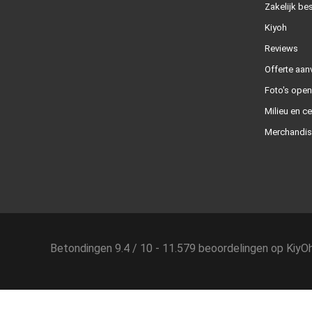
Zakelijk bes
Kiyoh
Reviews
Offerte aan
Foto's ope
Milieu en ce
Merchandis
Betondingen
9.4
/
10
-
11.579
beoordelingen op
KiyO