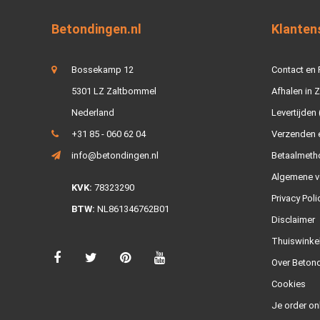
Betondingen.nl
Klanten
Bossekamp 12
Contact en
5301 LZ Zaltbommel
Afhalen in 
Nederland
Levertijden 
+31 85 - 060 62 04
Verzenden e
info@betondingen.nl
Betaalmeth
Algemene v
KVK:
78323290
Privacy Poli
BTW:
NL861346762B01
Disclaimer
Thuiswinke
Over Betond
Cookies
Je order on