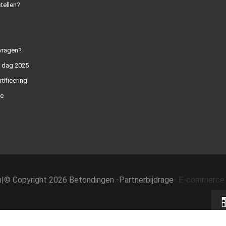
tellen?
vragen?
n dag 2025
rtificering
e
h
|
© Copyright 2026 Betondingen -
Partnerbijdrage
-
E-commerce 