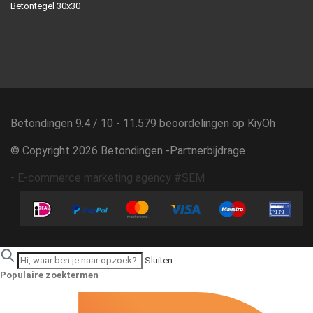
Betontegel 30x30
Betondingen
9.4
/
10
-
11.579
beoordelingen op
KiyOh
© Copyright 2026 Betondingen -
Partnerbijdrage
-
E-commerce marketing agency #SEM
Sluiten
Populaire zoektermen