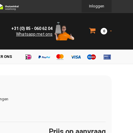
Inloggen
+31 (0) 85 - 060 62 04
0
Whatsapp met ons
ER ONS
ingen
Prijs op aanvraag