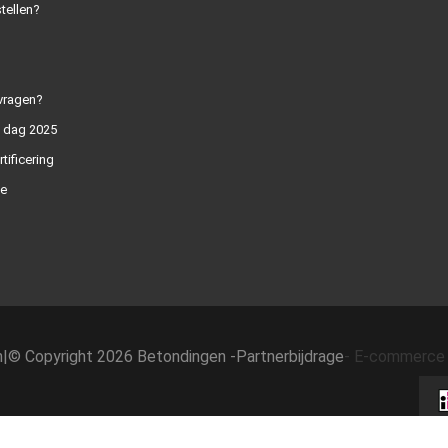
tellen?
vragen?
n dag 2025
rtificering
e
h
|
© Copyright 2026 Betondingen -
Partnerbijdrage
-
E-commerce 