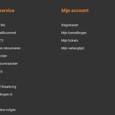
service
Mijn account
 FAQ
Registreren
Zaltbommel
Mijn bestellingen
(*)
Mijn tickets
n retourneren
Mijn verlanglijst
oden
oorwaarden
cy
l Waarborg
ingen.nl
line volgen