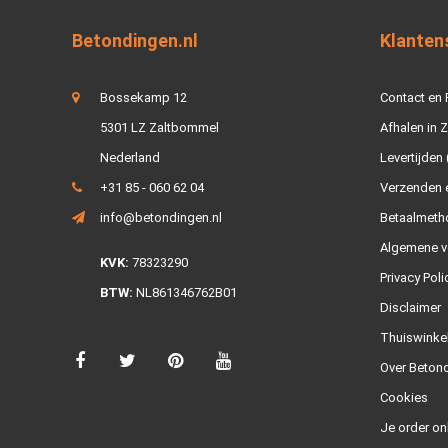
Betondingen.nl
Klanten
Bossekamp 12
Contact en
5301 LZ Zaltbommel
Afhalen in 
Nederland
Levertijden 
+31 85 - 060 62 04
Verzenden e
info@betondingen.nl
Betaalmeth
Algemene v
KVK:
78323290
Privacy Poli
BTW:
NL861346762B01
Disclaimer
Thuiswinke
Over Betond
Cookies
Je order on