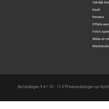
Zakelijk bes
Kiyoh
Reviews
Offerte aan
Foto's ope
Milieu en ce
Merchandis
Betondingen
9.4
/
10
-
11.579
beoordelingen op
KiyO