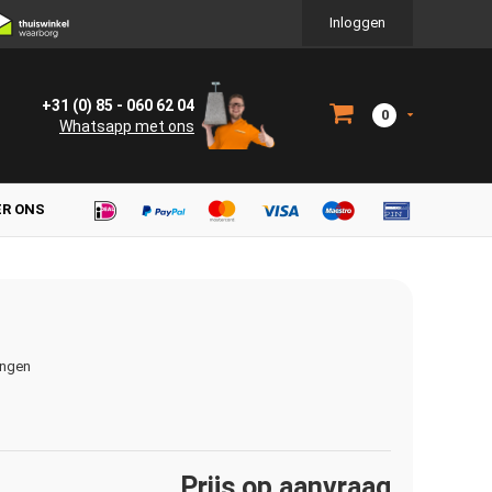
Inloggen
+31 (0) 85 - 060 62 04
0
Whatsapp met ons
ER ONS
ingen
Prijs op aanvraag