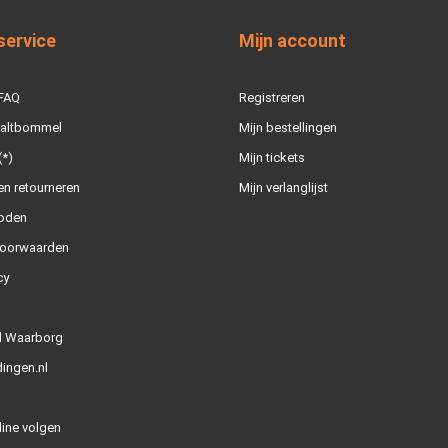
service
Mijn account
 FAQ
Registreren
Zaltbommel
Mijn bestellingen
(*)
Mijn tickets
n retourneren
Mijn verlanglijst
oden
oorwaarden
cy
l Waarborg
ingen.nl
line volgen