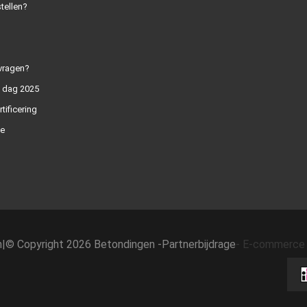
tellen?
vragen?
n dag 2025
rtificering
e
h
|
© Copyright 2026 Betondingen -
Partnerbijdrage
-
E-commerce 