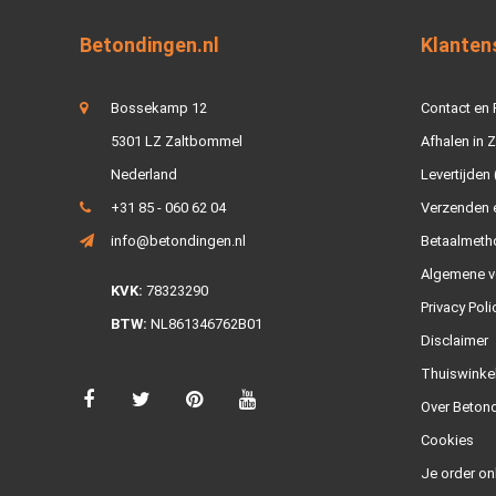
Betondingen.nl
Klanten
Bossekamp 12
Contact en
5301 LZ Zaltbommel
Afhalen in 
Nederland
Levertijden 
+31 85 - 060 62 04
Verzenden e
info@betondingen.nl
Betaalmeth
Algemene v
KVK:
78323290
Privacy Poli
BTW:
NL861346762B01
Disclaimer
Thuiswinke
Over Betond
Cookies
Je order on