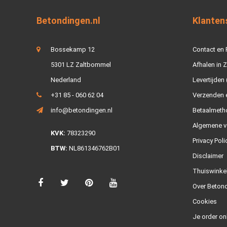
Betondingen.nl
Klanten
Bossekamp 12
Contact en
5301 LZ Zaltbommel
Afhalen in 
Nederland
Levertijden 
+31 85 - 060 62 04
Verzenden e
info@betondingen.nl
Betaalmeth
Algemene v
KVK:
78323290
Privacy Poli
BTW:
NL861346762B01
Disclaimer
Thuiswinke
Over Betond
Cookies
Je order on