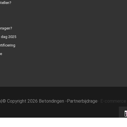
tellen?
vragen?
n dag 2025
rtificering
e
h
|
© Copyright 2026 Betondingen -
Partnerbijdrage
-
E-commerce 