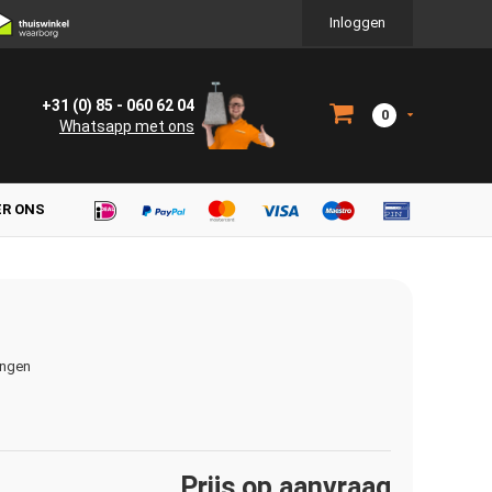
Inloggen
+31 (0) 85 - 060 62 04
0
Whatsapp met ons
ER ONS
ingen
Prijs op aanvraag