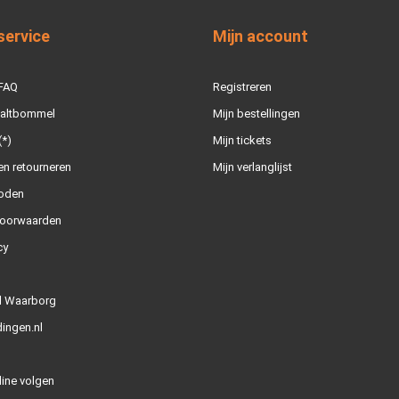
service
Mijn account
 FAQ
Registreren
Zaltbommel
Mijn bestellingen
(*)
Mijn tickets
n retourneren
Mijn verlanglijst
oden
oorwaarden
cy
l Waarborg
ingen.nl
line volgen