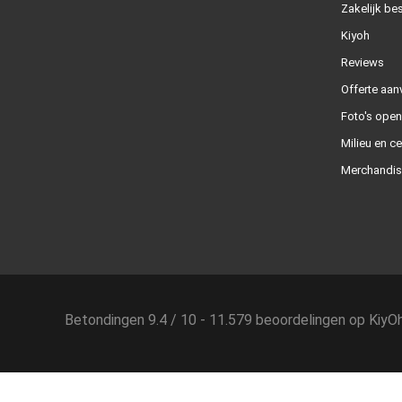
Zakelijk bes
Kiyoh
Reviews
Offerte aan
Foto's ope
Milieu en ce
Merchandis
Betondingen
9.4
/
10
-
11.579
beoordelingen op
KiyO