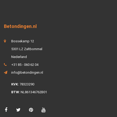
Betondingen.nl
Bossekamp 12
5301 LZ Zaltbommel
Nederland
+31 85 - 060 62 04
info@betondingen.nl
KVK:
78323290
BTW:
NL861346762B01