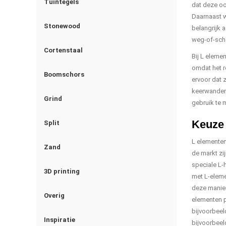
Tuintegels
dat deze oo
Daarnaast w
Stonewood
belangrijk 
weg-of-sche
Cortenstaal
Bij L eleme
omdat het r
Boomschors
ervoor dat
keerwanden?
Grind
gebruik te 
Keuze 
Split
L elementen
Zand
de markt zi
speciale L-
3D printing
met L-elemen
deze manier
Overig
elementen p
bijvoorbeel
Inspiratie
bijvoorbeel