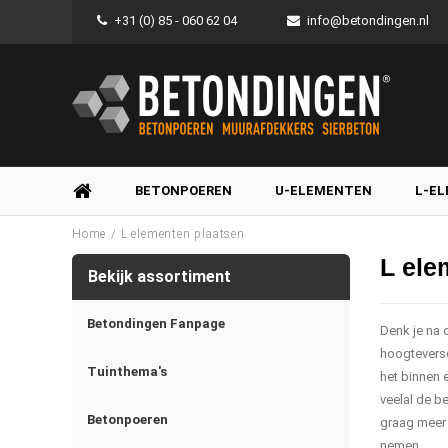
+31 (0) 85 - 060 62 04
info@betondingen.nl
BETONPOEREN
U-ELEMENTEN
L-E
/
Home
L elementen plaatsen
L ele
Bekijk assortiment
Betondingen Fanpage
Denk je na 
hoogteversch
Tuinthema's
het binnen 
veelal de b
Betonpoeren
graag meer
nemen.