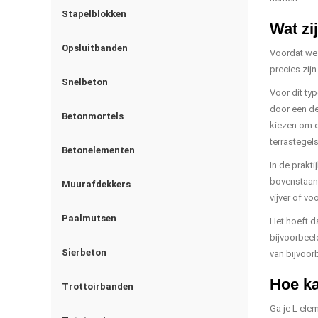
Stapelblokken
Wat zi
Opsluitbanden
Voordat we 
precies zij
Snelbeton
Voor dit ty
door een de
Betonmortels
kiezen om d
terrastegels
Betonelementen
In de prakti
bovenstaand
Muurafdekkers
vijver of v
Paalmutsen
Het hoeft d
bijvoorbeel
Sierbeton
van bijvoor
Hoe ka
Trottoirbanden
Ga je L ele