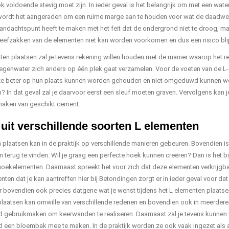
k voldoende stevig moet zijn. In ieder geval is het belangrijk om met een wate
ordt het aangeraden om een ruime marge aan te houden voor wat de daadwerke
aandachtspunt heeft te maken met het feit dat de ondergrond niet te droog, maa
efzakken van de elementen niet kan worden voorkomen en dus een risico blij
nten plaatsen zal je tevens rekening willen houden met de manier waarop het 
egenwater zich anders op één plek gaat verzamelen. Voor de voeten van de L-e
 ze beter op hun plaats kunnen worden gehouden en niet omgeduwd kunnen w
 In dat geval zal je daarvoor eerst een sleuf moeten graven. Vervolgens kan je 
maken van geschikt cement.
uit verschillende soorten L elementen
 plaatsen kan in de praktijk op verschillende manieren gebeuren. Bovendien i
jn terug te vinden. Wil je graag een perfecte hoek kunnen creëren? Dan is het
hoekelementen. Daarnaast spreekt het voor zich dat deze elementen verkrijgbaa
ten dat je kan aantreffen hier bij Betondingen zorgt er in ieder geval voor dat
 bovendien ook precies datgene wat je wenst tijdens het L elementen plaatsen
laatsen kan omwille van verschillende redenen en bovendien ook in meerdere s
d gebruikmaken om keerwanden te realiseren. Daarnaast zal je tevens kunnen
d een bloembak mee te maken. In de praktijk worden ze ook vaak ingezet als