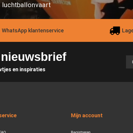
n luchtballonvaart
WhatsApp klantenservice
Lage
e nieuwsbrief
wtjes en inspiraties
service
Mijn account
 FAQ
Registreren