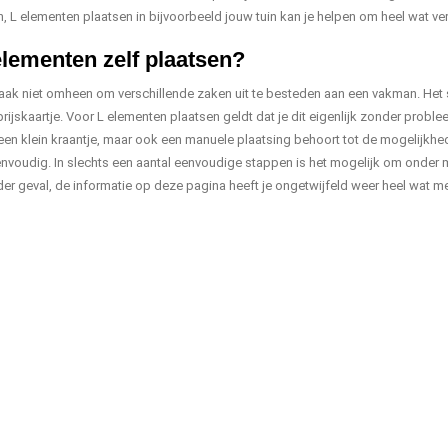
jn, L elementen plaatsen in bijvoorbeeld jouw tuin kan je helpen om heel wat ver
lementen zelf plaatsen?
vaak niet omheen om verschillende zaken uit te besteden aan een vakman. Het 
prijskaartje. Voor L elementen plaatsen geldt dat je dit eigenlijk zonder prob
en klein kraantje, maar ook een manuele plaatsing behoort tot de mogelijkhed
envoudig. In slechts een aantal eenvoudige stappen is het mogelijk om onder mee
eder geval, de informatie op deze pagina heeft je ongetwijfeld weer heel wat m