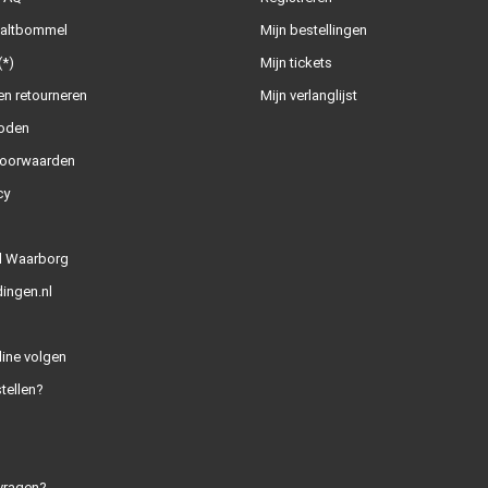
Zaltbommel
Mijn bestellingen
(*)
Mijn tickets
n retourneren
Mijn verlanglijst
oden
oorwaarden
cy
l Waarborg
ingen.nl
line volgen
tellen?
vragen?