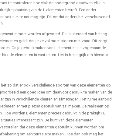
rpas te controleren hoe vlak de ondergrond daadwerkelijk is.
lijke plaatsing van de L elementen betreft. Een ander
r ook niet te nat mag zijn. Dit omdat anders het verschuiven of
ft.
regenwater moet worden afgevoerd. Dit is uiteraard van belang
lementen geldt dat je ze vol moet storten met zand. Dit zorgt
orden. Ga je gebruikmaken van L elementen als zogenaamde
hier de elementen in vastzetten. Het is belangrijk om hiervoor
s het zo dat er ook verschillende soorten van deze elementen op
 bijvoorbeeld een goed idee om daarvoor gebruik te maken van de
r zijn in verschillende kleuren en afmetingen. Het ruime aanbod
 iedereen er met plezier gebruik van zal maken. Je realiseert op
. Hoe worden L elementen precies gebruikt in de praktijk? L
ituaties interessant zijn. Je kunt van deze elementen
 vaststellen dat deze elementen gebruikt kunnen worden om
 afbakening om een terrasje te maken. Hoe dan ook mag het