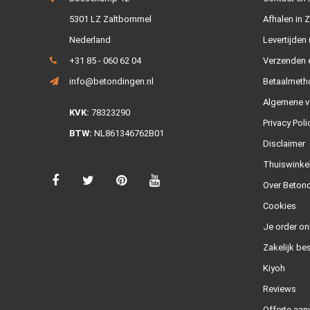
5301 LZ Zaltbommel
Afhalen in 
Nederland
Levertijden 
+31 85 - 060 62 04
Verzenden e
info@betondingen.nl
Betaalmeth
Algemene v
KVK:
78323290
Privacy Poli
BTW:
NL861346762B01
Disclaimer
Thuiswinke
Over Betond
Cookies
Je order on
Zakelijk bes
Kiyoh
Reviews
Offerte aan