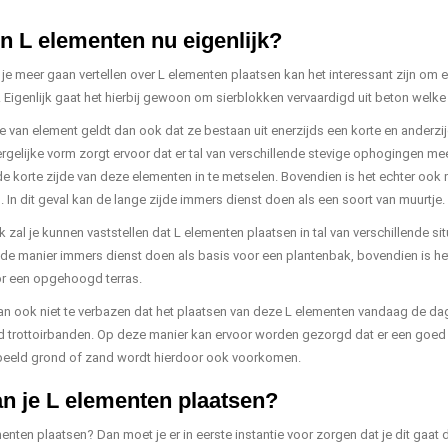
jn L elementen nu eigenlijk?
je meer gaan vertellen over L elementen plaatsen kan het interessant zijn om 
n. Eigenlijk gaat het hierbij gewoon om sierblokken vervaardigd uit beton welk
pe van element geldt dan ook dat ze bestaan uit enerzijds een korte en anderzi
rgelijke vorm zorgt ervoor dat er tal van verschillende stevige ophogingen me
e korte zijde van deze elementen in te metselen. Bovendien is het echter ook 
. In dit geval kan de lange zijde immers dienst doen als een soort van muurtje.
jk zal je kunnen vaststellen dat L elementen plaatsen in tal van verschillende si
e manier immers dienst doen als basis voor een plantenbak, bovendien is he
oor een opgehoogd terras.
an ook niet te verbazen dat het plaatsen van deze L elementen vandaag de dag 
d trottoirbanden. Op deze manier kan ervoor worden gezorgd dat er een goe
beeld grond of zand wordt hierdoor ook voorkomen.
n je L elementen plaatsen?
menten plaatsen? Dan moet je er in eerste instantie voor zorgen dat je dit ga