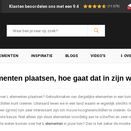
Klanten beoordelen ons met een 9.4
(11.579)
LEMENTEN
INSPIRATIE
BLOGS
VIDEO'S
OV
menten plaatsen, hoe gaat dat in zijn 
over L elementen plaatsen? Gebruikmaken van dergelijke elementen in een tui
illen kunt creëren. Uiteraard leven we in een land waarin er eigenlijk slechts
een (grote) tuin zeer interessant zijn om mooie hoogteverschillen te creëren. 
este keuze. Niet alleen zijn deze elementen voordelig aan te schaffen en zeer r
 te weten komen over het
L elementen
in jouw tuin? Dan is het zeker de moeit