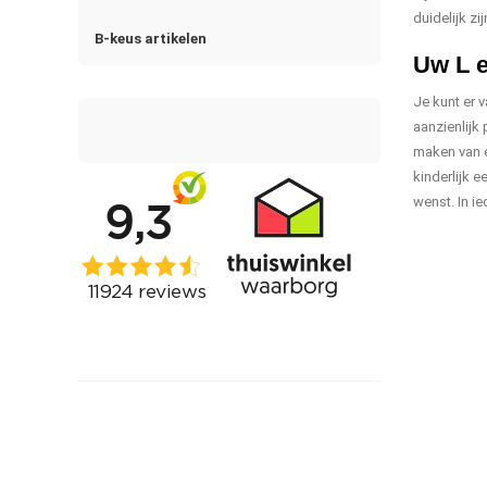
duidelijk zi
B-keus artikelen
Uw L e
Je kunt er 
aanzienlijk 
maken van e
kinderlijk e
wenst. In i