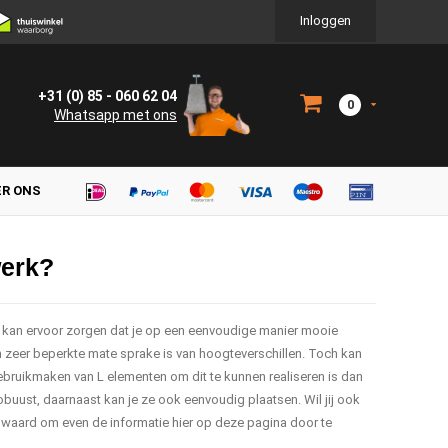
Inloggen
+31 (0) 85 - 060 62 04
0
Whatsapp met ons
ER ONS
werk?
n kan ervoor zorgen dat je op een eenvoudige manier mooie
 in zeer beperkte mate sprake is van hoogteverschillen. Toch kan
Gebruikmaken van L elementen om dit te kunnen realiseren is dan
obuust, daarnaast kan je ze ook eenvoudig plaatsen. Wil jij ook
e waard om even de informatie hier op deze pagina door te