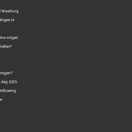
l Waarborg
ingen.nl
line volgen
tellen?
vragen?
n dag 2025
rtificering
e