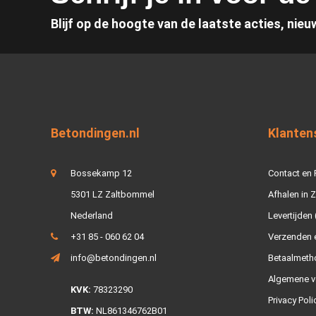
Blijf op de hoogte van de laatste acties, nieu
Betondingen.nl
Klanten
Bossekamp 12
Contact en
5301 LZ Zaltbommel
Afhalen in 
Nederland
Levertijden 
+31 85 - 060 62 04
Verzenden e
info@betondingen.nl
Betaalmeth
Algemene v
KVK:
78323290
Privacy Poli
BTW:
NL861346762B01