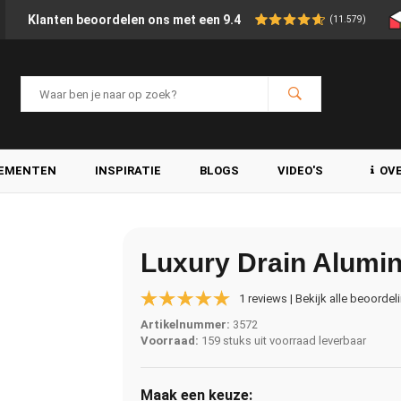
Klanten beoordelen ons met een 9.4
(11.579)
LEMENTEN
INSPIRATIE
BLOGS
VIDEO'S
OV
Luxury Drain Alumin
1 reviews | Bekijk alle beoordel
Artikelnummer:
3572
Voorraad:
159 stuks uit voorraad leverbaar
Maak een keuze: