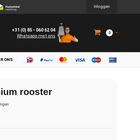
Inloggen
+31 (0) 85 - 060 62 04
0
Whatsapp met ons
ER ONS
ium rooster
ingen