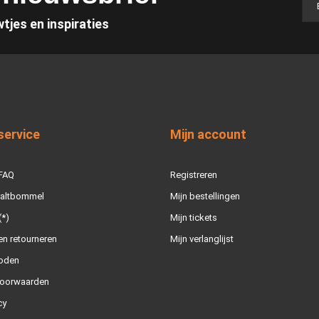
wtjes en inspiraties
service
Mijn account
 FAQ
Registreren
Zaltbommel
Mijn bestellingen
(*)
Mijn tickets
n retourneren
Mijn verlanglijst
oden
oorwaarden
cy