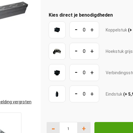
Kies direct je benodigdheden
-
+
Koppelstuk
(+
-
+
Hoekstuk grij
-
+
Verbindingsst
-
+
Eindstuk
(+ 5,
elding vergroten
-
+