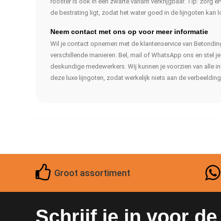
rooster is ook in een zwarte variant verkrijgbaar. Tip: zorg 
de bestrating ligt, zodat het water goed in de lijngoten kan 
Neem contact met ons op voor meer informatie
Wil je contact opnemen met de klantenservice van Betonding
verschillende manieren. Bel, mail of WhatsApp ons en stel j
deskundige medewerkers. Wij kunnen je voorzien van alle in
deze luxe lijngoten, zodat werkelijk niets aan de verbeelding 
Groot assortiment
Schrijf je in voor d