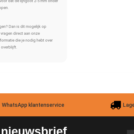
ervoor dat de lijngoot 2-5 mm onder
lopen.
en? Dan is dit mogelijk op
e vragen direct aan onze
formatie die je nodig hebt over
overblijft.
WhatsApp klantenservice
Lage
e nieuwsbrief