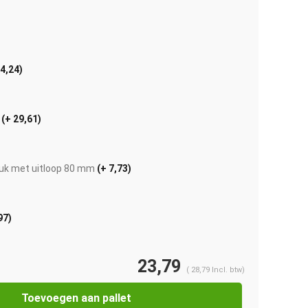
 4,24)
s
(+ 29,61)
uk met uitloop 80 mm
(+ 7,73)
97)
Afbeelding vergroten
23,79
(
28,79
Incl. btw)
Toevoegen aan pallet