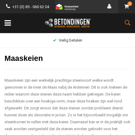
0
+31 (0) 85 - 060 62 04
Groot assortiment
Maaskeien
Maaskeien zijn een werkelijk prachtige steensoort welke wordt
gewonnen in de rivier de Maas nabij de Ardennen. Dit is ook meteen de
reden waarom deze stenen deze naam hebben gekregen. De keien
beschikken over een hoekige vorm, maar deze hoeken zijn wel rond
afgewerkt. Dit zorgt ervoor dat deze stenen zonder probleem dienst
kunnen doen als decoratie in je tuin. Zo is het bijvoorbeeld mogelijk om
steenkorven te vullen met deze keien. Daarnaast kan er in de praktijk ook
vaak worden vastgesteld dat de stenen worden gebruikt voor het