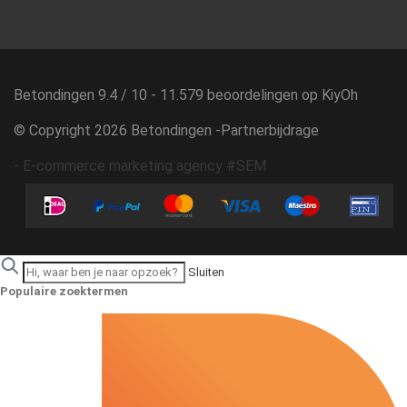
Betondingen
9.4
/
10
-
11.579
beoordelingen op
KiyOh
© Copyright 2026 Betondingen -
Partnerbijdrage
-
E-commerce marketing agency #SEM
Sluiten
Populaire zoektermen