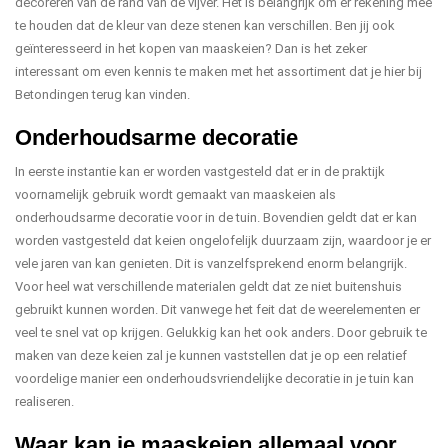
decoreren van de rand van de vijver. Het is belangrijk om er rekening mee
te houden dat de kleur van deze stenen kan verschillen. Ben jij ook
geïnteresseerd in het kopen van maaskeien? Dan is het zeker
interessant om even kennis te maken met het assortiment dat je hier bij
Betondingen terug kan vinden.
Onderhoudsarme decoratie
In eerste instantie kan er worden vastgesteld dat er in de praktijk
voornamelijk gebruik wordt gemaakt van maaskeien als
onderhoudsarme decoratie voor in de tuin. Bovendien geldt dat er kan
worden vastgesteld dat keien ongelofelijk duurzaam zijn, waardoor je er
vele jaren van kan genieten. Dit is vanzelfsprekend enorm belangrijk.
Voor heel wat verschillende materialen geldt dat ze niet buitenshuis
gebruikt kunnen worden. Dit vanwege het feit dat de weerelementen er
veel te snel vat op krijgen. Gelukkig kan het ook anders. Door gebruik te
maken van deze keien zal je kunnen vaststellen dat je op een relatief
voordelige manier een onderhoudsvriendelijke decoratie in je tuin kan
realiseren.
Waar kan je maaskeien allemaal voor