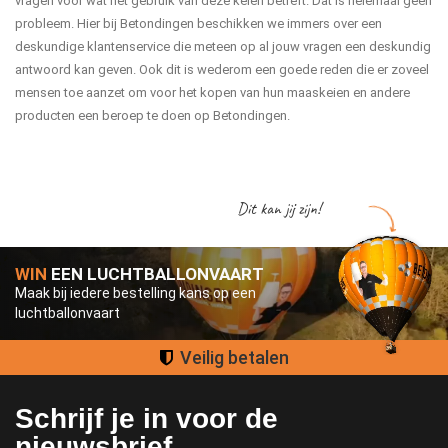
vragen voor wat het gebruik van deze keien betreft. Dat is helemaal geen
probleem. Hier bij Betondingen beschikken we immers over een
deskundige klantenservice die meteen op al jouw vragen een deskundig
antwoord kan geven. Ook dit is wederom een goede reden die er zoveel
mensen toe aanzet om voor het kopen van hun maaskeien en andere
producten een beroep te doen op Betondingen.
Dit kan jij zijn!
WIN
EEN LUCHTBALLONVAART
Maak bij iedere bestelling kans op een
luchtballonvaart
Groot assortimen
Schrijf je in voor de
nieuwsbrief