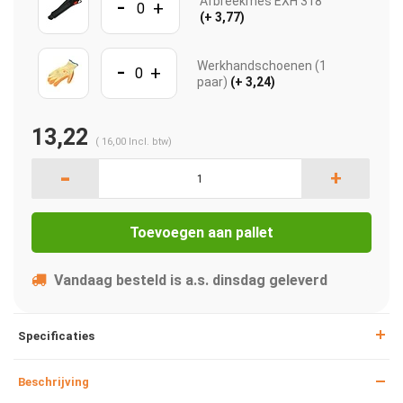
-
Afbreekmes EXH 318
+
(+ 3,77)
-
Werkhandschoenen (1
+
paar)
(+ 3,24)
13,22
(
16,00
Incl. btw)
-
+
Toevoegen aan pallet
Vandaag besteld is a.s. dinsdag geleverd
Specificaties
Beschrijving