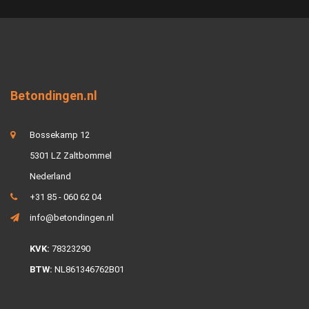
Betondingen.nl
Bossekamp 12
5301 LZ Zaltbommel
Nederland
+31 85 - 060 62 04
info@betondingen.nl
KVK:
78323290
BTW:
NL861346762B01