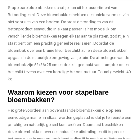
Stapelbare bloembakken schaf je aan uit het assortiment van
Betondingen.nl. Deze bloembakken hebben een unieke vorm en zijn
niet voorzien van een bodem. Doordat de rondingen van dit
betonproduct eenvoudig in elkaar passen is het mogelijk om
verschillende bloembakken tegen elkaar aan te plaatsen, zodat je in
staat bent om een prachtig geheel te realiseren. Doordat de
bloembak over een bruine kleur beschikt zullen deze bloembakken
opgaan in de natuurlijke omgeving van je tuin. De afmetingen van de
bloembak zijn 52x36x25 cm en deze is gemaakt van stampbeton en
beschikt tevens over een korrelige betonstructuur. Totaal gewicht: 40
kg.
Waarom kiezen voor stapelbare
bloembakken?
Het grote voordeel aan bovenstaande bloembakken die op een
eenvoudige manier in elkaar worden geplaatst is dat je ten eerste een
prachtig en natuurlijk geheel kunt creëren. Daarnaast beschikken
deze bloembakken over een natuurlijke uitstraling en dit is precies
hetgeen waar je naar op zoek bent indien jij je aan het oriënteren bent