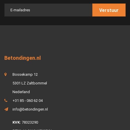
Verstuur
Betondingen.nl
Bossekamp 12
5301 LZ Zaltbommel
Nederland
+31 85 - 060 62 04
info@betondingen.nl
KVK:
78323290