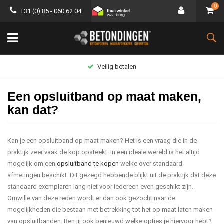
0
+31 (0) 85 - 060 62 04
Groot assortiment
Een opsluitband op maat maken,
kan dat?
Kan je een opsluitband op maat maken? Het is een vraag die in de
praktijk zeer vaak de kop opsteekt. In een ideale wereld is het altijd
mogelijk om een
opsluitband te kopen
welke over standaard
afmetingen beschikt. Dit gezegd hebbende blijkt uit de praktijk dat deze
standaard exemplaren lang niet voor iedereen even geschikt zijn.
Omwille van deze reden wordt er dan ook gezocht naar de
mogelijkheden die bestaan met betrekking tot het op maat laten maken
van opsluitbanden. Ben jij ook benieuwd welke opties je hiervoor hebt?