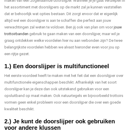
maken van een zogenaamde doorslijper. Wanneer je je gaat verdiepen in
het assortiment met doorslijpers op de markt zal je kunnen vaststellen
dat er behoorlijk wat opties bestaan. Dit zorgt ervoor dat er eigenlijk
altijd wel een doorslijper is aan te schaffen die perfect aan jouw
verwachtingen zal weten te voldoen. Ben jij ook van plan om voor
jouw
trottoirbanden
gebruik te gaan maken van een doorslijper, maar wil je
graag ontdekken welke voordelen hier nu aan verbonden zijn? De twee
belangrijkste voordelen hebben we alvast hieronder even voor jou op
een rijtje gezet.
1.) Een doorslijper is multifunctioneel
Het eerste voordeel heeft te maken met het feit dat een doorslijper over
multifunctionele eigenschappen beschikt. Afhankelijk van het soort
doorslijper kan je deze dan ook uitstekend gebruiken voor een
opsluitband op maat maken. Ook natuurtegels en bijvoorbeeld trottoirs
vormen geen enkel probleem voor een doorslijper die over een goede
kwaliteit beschikt.
2.) Je kunt de doorslijper ook gebruiken
voor andere klussen