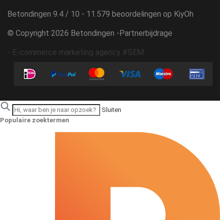
Betondingen
9.4
/
10
-
11.579
beoordelingen op
KiyOh
© Copyright 2026 Betondingen -
Partnerbijdrage
-
E-commerce marketing agency #SEM
Sluiten
Populaire zoektermen