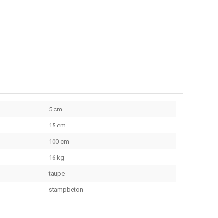
5 cm
15 cm
100 cm
16 kg
taupe
stampbeton