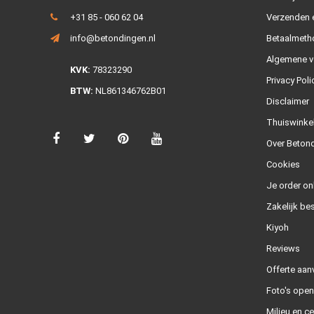
+31 85 - 060 62 04
Verzenden e
info@betondingen.nl
Betaalmeth
Algemene v
KVK:
78323290
Privacy Poli
BTW:
NL861346762B01
Disclaimer
Thuiswinke
Over Betond
Cookies
Je order on
Zakelijk bes
Kiyoh
Reviews
Offerte aan
Foto's ope
Milieu en ce