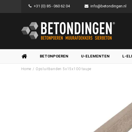
+31 (0) 85 - 060 62 04
info@betondingen.nl
BETONPOEREN
U-ELEMENTEN
L-E
/
Home
Opsluitbanden 5x15x100 taupe