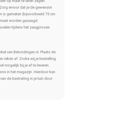
den op maat te laten zagen.
 Zorg ervoor dat je de gewenste
an is gemeten (bijvoorbeeld 75 cm
p maat worden gezaagd.
velen tijdens het zaagproces
kel van Betondingen.nl. Plaats de
 reken af. Zodra wij je bestelling
mogelijk bij je af te leveren.
j ons in het magazijn. Hierdoor kan
van de bestrating in je tuin door