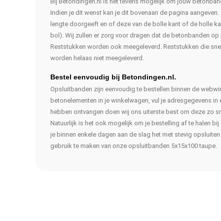
Bij Betondingen.nl is het tevens mogelijk om jouw betonban
Indien je dit wenst kan je dit bovenaan de pagina aangeven.
lengte doorgeeft en of deze van de bolle kant of de holle k
bol). Wij zullen er zorg voor dragen dat de betonbanden o
Reststukken worden ook meegeleverd. Reststukken die sneu
worden helaas niet meegeleverd.
Bestel eenvoudig bij Betondingen.nl.
Opsluitbanden zijn eenvoudig te bestellen binnen de webwin
betonelementen in je winkelwagen, vul je adresgegevens in en
hebben ontvangen doen wij ons uiterste best om deze zo snel 
Natuurlijk is het ook mogelijk om je bestelling af te halen bi
je binnen enkele dagen aan de slag het met stevig opsluiten 
gebruik te maken van onze opsluitbanden 5x15x100 taupe.