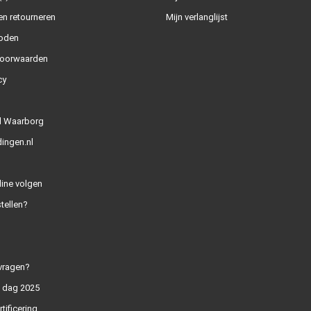
n retourneren
Mijn verlanglijst
oden
oorwaarden
cy
l Waarborg
ingen.nl
line volgen
tellen?
vragen?
n dag 2025
rtificering