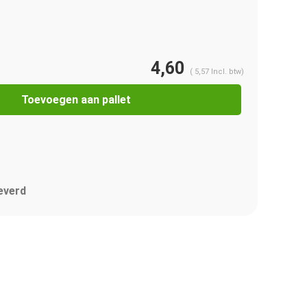
4,60
(
5,57
Incl. btw)
Toevoegen aan pallet
everd
Afbeelding vergroten