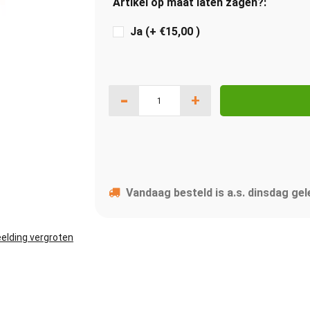
Artikel op maat laten zagen?:
Ja (+ €15,00 )
-
+
Vandaag besteld is a.s. dinsdag gel
elding vergroten