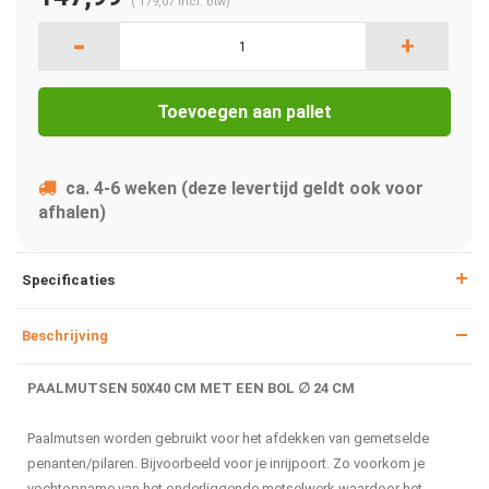
(
179,07
Incl. btw)
-
+
Toevoegen aan pallet
ca. 4-6 weken (deze levertijd geldt ook voor
afhalen)
Specificaties
Beschrijving
PAALMUTSEN 50X40 CM MET EEN BOL ∅ 24 CM
Paalmutsen worden gebruikt voor het afdekken van gemetselde
penanten/pilaren. Bijvoorbeeld voor je inrijpoort. Zo voorkom je
vochtopname van het onderliggende metselwerk waardoor het