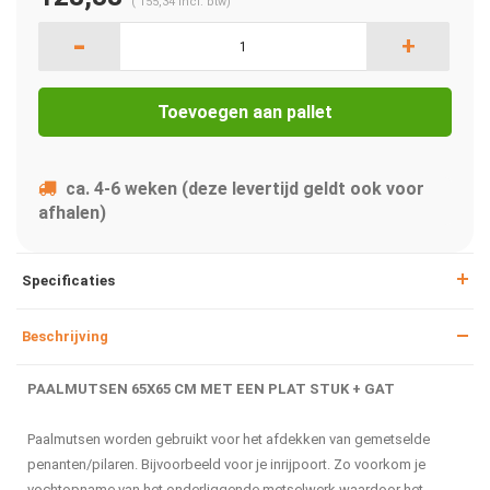
(
155,34
Incl. btw)
-
+
Toevoegen aan pallet
ca. 4-6 weken (deze levertijd geldt ook voor
afhalen)
Specificaties
Beschrijving
PAALMUTSEN 65X65 CM MET EEN PLAT STUK + GAT
Paalmutsen worden gebruikt voor het afdekken van gemetselde
penanten/pilaren. Bijvoorbeeld voor je inrijpoort. Zo voorkom je
vochtopname van het onderliggende metselwerk waardoor het