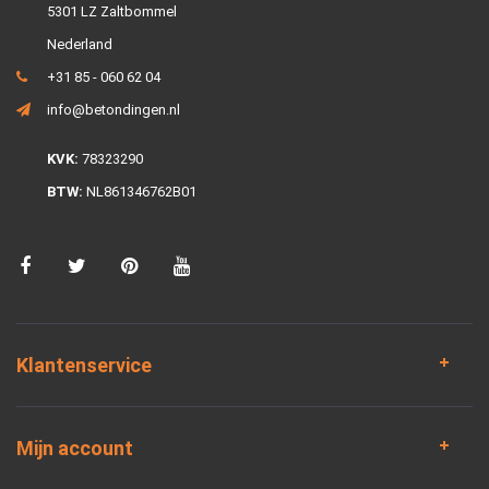
5301 LZ Zaltbommel
Nederland
+31 85 - 060 62 04
info@betondingen.nl
KVK:
78323290
BTW:
NL861346762B01
Klantenservice
Mijn account