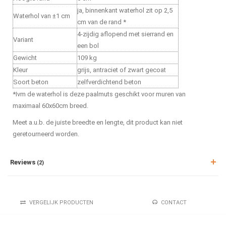
ja, binnenkant waterhol zit op 2,5
Waterhol van ±1 cm
cm van de rand *
4-zijdig aflopend met sierrand en
Variant
een bol
Gewicht
109 kg
Kleur
grijs, antraciet of zwart gecoat
Soort beton
zelfverdichtend beton
*Ivm de waterhol is deze paalmuts geschikt voor muren van
maximaal 60x60cm breed.
Meet a.u.b. de juiste breedte en lengte, dit product kan niet
geretourneerd worden.
Reviews
(2)
VERGELIJK PRODUCTEN
CONTACT