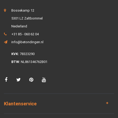
Bossekamp 12
5301 LZ Zaltbommel
Nederland
+31 85 - 060 62 04
info@betondingen.nl
KVK:
78323290
BTW:
NL861346762B01
Klantenservice