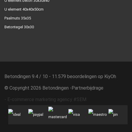
U element beton 30x30x40
U element 40x40x50cm
Paalmuts 35x35
Betontegel 30x30
Betondingen
9.4
/
10
-
11.579
beoordelingen op
KiyOh
© Copyright 2026 Betondingen -
Partnerbijdrage
-
E-commerce marketing agency #SEM