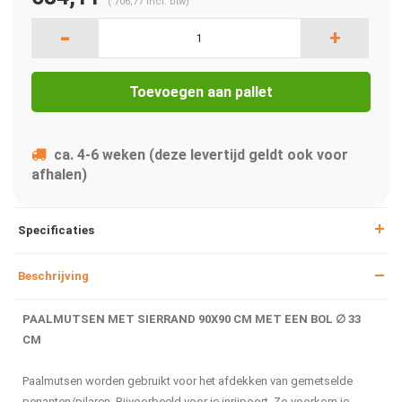
(
706,77
Incl. btw)
-
+
Toevoegen aan pallet
ca. 4-6 weken (deze levertijd geldt ook voor
afhalen)
Specificaties
Beschrijving
PAALMUTSEN MET SIERRAND 90X90 CM MET EEN BOL ∅ 33
CM
Paalmutsen worden gebruikt voor het afdekken van gemetselde
penanten/pilaren. Bijvoorbeeld voor je inrijpoort. Zo voorkom je