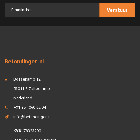
Verstuur
Betondingen.nl
Bossekamp 12
5301 LZ Zaltbommel
Nederland
+31 85 - 060 62 04
info@betondingen.nl
KVK:
78323290