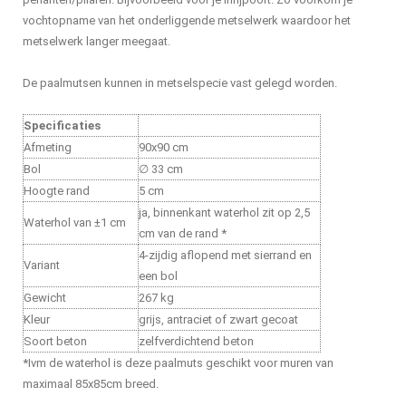
vochtopname van het onderliggende metselwerk waardoor het
metselwerk langer meegaat.
De paalmutsen kunnen in metselspecie vast gelegd worden.
Specificaties
Afmeting
90x90 cm
Bol
∅ 33 cm
Hoogte rand
5 cm
ja, binnenkant waterhol zit op 2,5
Waterhol van ±1 cm
cm van de rand *
4-zijdig aflopend met sierrand en
Variant
een bol
Gewicht
267 kg
Kleur
grijs, antraciet of zwart gecoat
Soort beton
zelfverdichtend beton
*Ivm de waterhol is deze paalmuts geschikt voor muren van
maximaal 85x85cm breed.