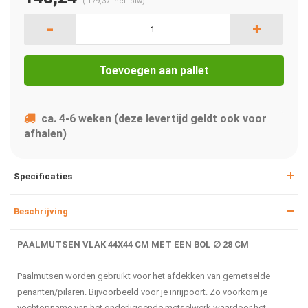
(
179,37
Incl. btw)
-
+
Toevoegen aan pallet
ca. 4-6 weken (deze levertijd geldt ook voor
afhalen)
Specificaties
Beschrijving
PAALMUTSEN VLAK 44X44 CM MET EEN BOL ∅ 28 CM
Paalmutsen worden gebruikt voor het afdekken van gemetselde
penanten/pilaren. Bijvoorbeeld voor je inrijpoort. Zo voorkom je
vochtopname van het onderliggende metselwerk waardoor het