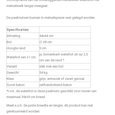
metselwerk langer meegaat.
De paalmutsen kunnen in metselspecie vast gelegd worden.
Specificaties
Afmeting
44x44 cm
Bol
∅ 28 cm
Hoogte rand
5 cm
ja, binnenkant waterhol zit op 2,5
Waterhol van ±1 cm
cm van de rand *
Variant
vlak met een bol
Gewicht
54 kg
Kleur
grijs, antraciet of zwart gecoat
Soort beton
zelfverdichtend beton
*I.v.m. de waterhol is deze paalmuts geschikt voor muren van
maximaal 39x39 cm breed.
Meet a.u.b. de juiste breedte en lengte, dit product kan niet
geretourneerd worden.