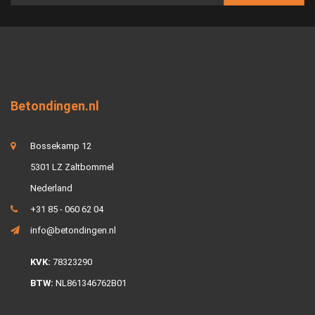
Betondingen.nl
Bossekamp 12
5301 LZ Zaltbommel
Nederland
+31 85 - 060 62 04
info@betondingen.nl
KVK:
78323290
BTW:
NL861346762B01