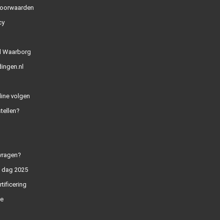
oorwaarden
cy
l Waarborg
ingen.nl
line volgen
tellen?
vragen?
n dag 2025
rtificering
e