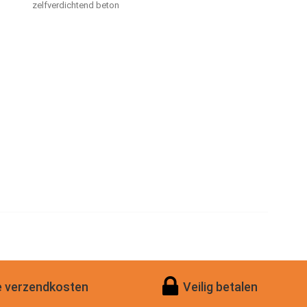
zelfverdichtend beton
 verzendkosten
Veilig betalen