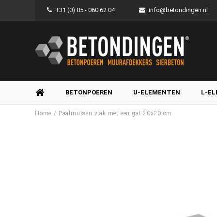
+31 (0) 85 - 060 62 04
info@betondingen.nl
BETONPOEREN
U-ELEMENTEN
L-E
/
Home
Paalmutsen vlak met een gat 20x20 cm