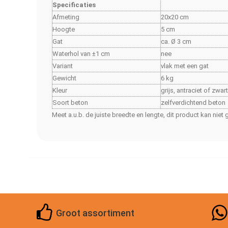
Specificaties
Afmeting
20x20 cm
Hoogte
5 cm
Gat
ca. Ø 3 cm
Waterhol van ±1 cm
nee
Variant
vlak met een gat
Gewicht
6 kg
Kleur
grijs, antraciet of zwar
Soort beton
zelfverdichtend beton
Meet a.u.b. de juiste breedte en lengte, dit product kan nie
Groot assortiment