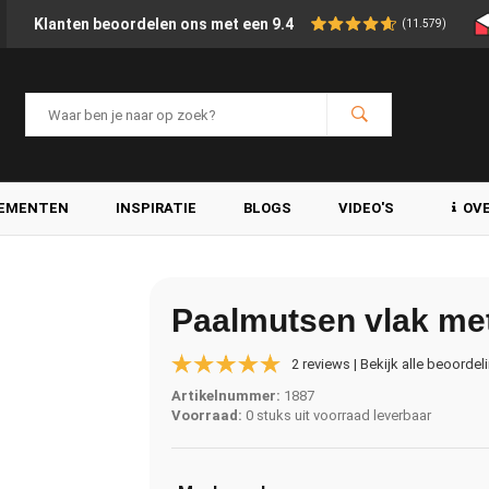
Klanten beoordelen ons met een 9.4
(11.579)
LEMENTEN
INSPIRATIE
BLOGS
VIDEO'S
OV
Paalmutsen vlak me
2 reviews | Bekijk alle beoordel
Artikelnummer:
1887
Voorraad:
0 stuks uit voorraad leverbaar