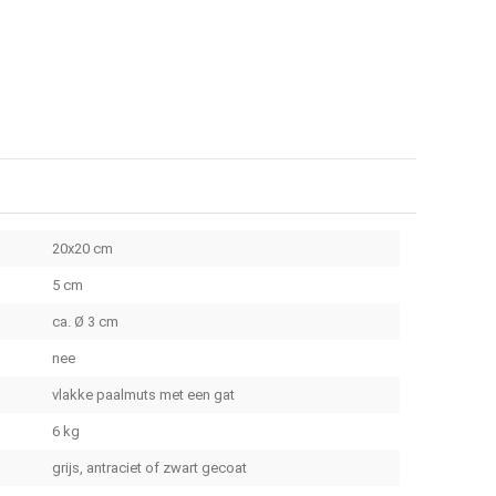
20x20 cm
5 cm
ca. Ø 3 cm
nee
vlakke paalmuts met een gat
6 kg
grijs, antraciet of zwart gecoat