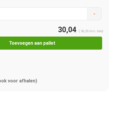
30,04
(
36,35
Incl. btw)
Toevoegen aan pallet
 ook voor afhalen)
Afbeelding vergroten