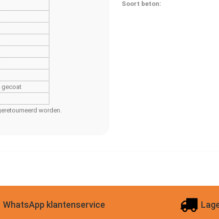
Soort beton:
t gecoat
t geretourneerd worden.
WhatsApp klantenservice
Lage