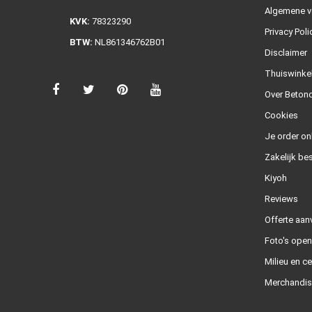
Algemene v
KVK:
78323290
Privacy Poli
BTW:
NL861346762B01
Disclaimer
Thuiswinke
Over Betond
Cookies
Je order on
Zakelijk bes
Kiyoh
Reviews
Offerte aan
Foto's ope
Milieu en ce
Merchandis