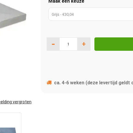
Maak een keuze
Grijs - €30,04
-
+
ca. 4-6 weken (deze levertijd geldt
elding vergroten